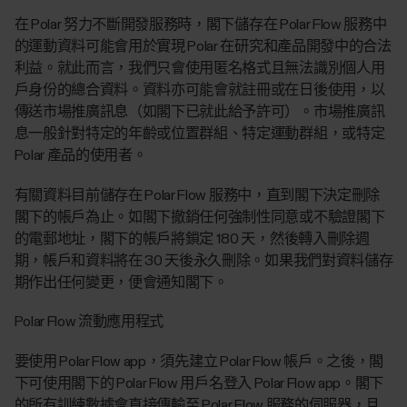
在 Polar 努力不斷開發服務時，閣下儲存在 Polar Flow 服務中
的運動資料可能會用於實現 Polar 在研究和產品開發中的合法
利益。就此而言，我們只會使用匿名格式且無法識別個人用
戶身份的總合資料。資料亦可能會就註冊或在日後使用，以
傳送市場推廣訊息（如閣下已就此給予許可）。市場推廣訊
息一般針對特定的年齡或位置群組、特定運動群組，或特定
Polar 產品的使用者。
有關資料目前儲存在 Polar Flow 服務中，直到閣下決定刪除
閣下的帳戶為止。如閣下撤銷任何強制性同意或不驗證閣下
的電郵地址，閣下的帳戶將鎖定 180 天，然後轉入刪除週
期，帳戶和資料將在 30 天後永久刪除。如果我們對資料儲存
期作出任何變更，便會通知閣下。
Polar Flow 流動應用程式
要使用 Polar Flow app，須先建立 Polar Flow 帳戶。之後，閣
下可使用閣下的 Polar Flow 用戶名登入 Polar Flow app。閣下
的所有訓練數據會直接傳輸至 Polar Flow 服務的伺服器，且