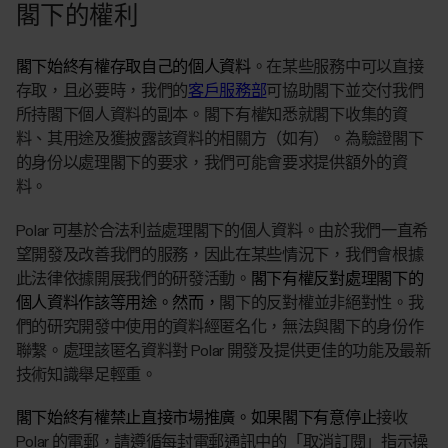
閣下的權利
閣下始終有權存取自己的個人資料
。在某些服務中可以直接
存取，且必要時，我們的
客戶服務部
可協助閣下並交付我們
所持閣下個人資料的副本。閣下有權知悉就閣下收集的資
料、其用途及獲披露該資料的相關方（如有）。為驗證閣下
的身份以處理閣下的要求，我們可能會要求提供額外的資
料。
Polar 可基於合法利益處理閣下的個人資料。由於我們一直希
望開發及改善我們的服務，因此在某些情況下，我們會根據
此法律依據開展我們的研發活動。
閣下有權反對處理閣下的
個人資料作該等用途。然而，
閣下的反對權並非絕對性。我
們的研究開發中使用的資料經匿名化，無法與閣下的身份作
聯繫。處理該匿名資料對 Polar 開發及提供更佳的功能及最新
技術知識舉足輕重。
閣下始終有權禁止直接市場推廣。如果閣下有意停止
接收
Polar 的電郵，請遵循每封電郵通訊中的「取消訂閱」指示操