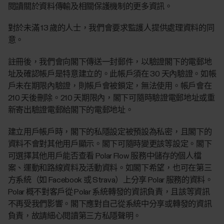
閱讀關於資料傳輸及相關保護機制的更多資訊。
對於未滿 13 歲的人士，我們會要求監護人提供處理資料的同
意。
註冊後，我們會向閣下傳送一封郵件，以驗證閣下的電郵地
址及確認帳戶是特意建立的。此帳戶須在 30 天內驗證。如帳
戶未在期限內驗證，則帳戶會被鎖定，無法使用。帳戶會在
210 天後刪除。210 天期限內，閣下可隨時驗證電郵地址或重
新寄出驗證電郵給閣下的電郵地址。
建立用戶帳戶時，閣下的私隱設定被預設為私密，且閣下的
資料不會對其他用戶顯示。閣下可隨時變更該等設定。閣下
可選擇其他用戶能否查看 Polar Flow 服務中儲存的個人檔
案、運動和路線資料及活動資料。如閣下希望，也可在第三
方系統（如 Facebook 或 Strava）上分享 Polar 服務的資料。
Polar 概不對客戶從 Polar 系統轉發的資訊負責，且該等資訊
不再受我們影響。閣下應對自己從系統中分享或轉發的資訊
負責，故請細心閱讀第三方私隱聲明。