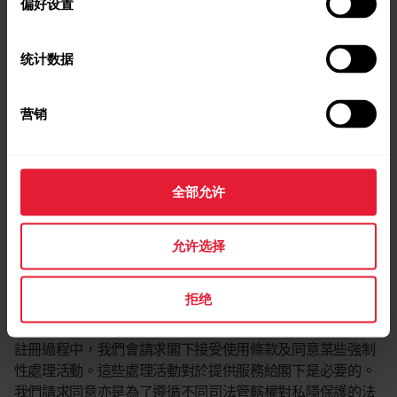
偏好设置
Polar Electro Oy
Privacy
统计数据
Professorintie 5
90440 Kempele
FINLAND
营销
Polar Flow 及 Flow App
全部允许
Polar Flow 是免費的雲端健身訓練應用程式與網絡服務，可幫
助閣下追蹤訓練、活動及睡眠資料並分析閣下的進度。其可
允许选择
與閣下的 Polar 產品配合使用，作為閣下的自動訓練日誌：閣
下的所有訓練、活動及睡眠資料將從閣下的產品同步至閣下
的 Polar Flow 帳戶。
拒绝
使用該服務前，閣下需先完成註冊步驟，建立使用者帳戶。
註冊過程中，我們會請求閣下接受使用條款及同意某些強制
性處理活動。這些處理活動對於提供服務給閣下是必要的。
我們請求同意亦是為了遵循不同司法管轄權對私隱保護的法