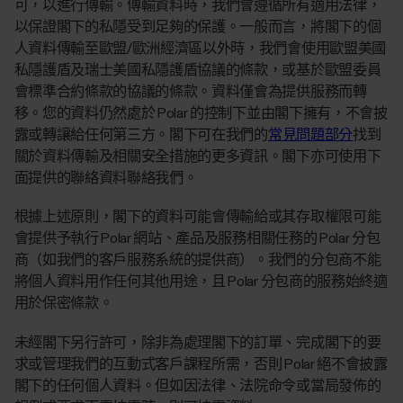
可，以進行傳輸。傳輸資料時，我們會遵循所有適用法律，
以保證閣下的私隱受到足夠的保護。一般而言，將閣下的個
人資料傳輸至歐盟/歐洲經濟區以外時，我們會使用歐盟美國
私隱護盾及瑞士美國私隱護盾協議的條款，或基於歐盟委員
會標準合約條款的協議的條款。資料僅會為提供服務而轉
移。您的資料仍然處於 Polar 的控制下並由閣下擁有，不會披
露或轉讓給任何第三方。閣下可在我們的
常見問題部分
找到
關於資料傳輸及相關安全措施的更多資訊。閣下亦可使用下
面提供的聯絡資料聯絡我們。
根據上述原則，閣下的資料可能會傳輸給或其存取權限可能
會提供予執行 Polar 網站、產品及服務相關任務的 Polar 分包
商（如我們的客戶服務系統的提供商）。我們的分包商不能
將個人資料用作任何其他用途，且 Polar 分包商的服務始終適
用於保密條款。
未經閣下另行許可，除非為處理閣下的訂單、完成閣下的要
求或管理我們的互動式客戶課程所需，否則 Polar 絕不會披露
閣下的任何個人資料。但如因法律、法院命令或當局發佈的