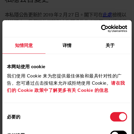
本私隱公告更新於 2019 年 2 月 27 日。閣下可在
此處
檢視以
前的版本。我們可能不時對本私隱公告作出變更，並透過電
郵或我們的服務將變更資訊通知給客戶。如果閣下對 Polar 的
服務或產品有任何疑問，可聯絡我們的
客戶服務部
。閣下亦
可在我們的
私隱常見問題
中找到關於私隱的資料。如果閣下
知情同意
详情
关于
對 Polar 的私隱實務有任何疑問或反饋，可透過
privacy@pola
r.com
聯絡我們。
本网站使用 cookie
聯絡資料：
我们使用 Cookie 来为您提供最佳体验和最具针对性的广
告。您可通过点击按钮来允许或拒绝使用 Cookie。
请在我
資料控制者：
们的 Cookie 政策中了解更多有关 Cookie 的信息
Polar Electro Oy
Professorintie 5
90440 Kempele
同
FINLAND
必要的
意
选
資料保護專員：
择
privacy@polar.com