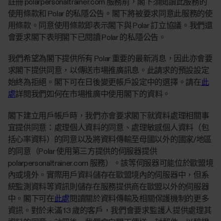
註冊 polarpersonaltrainer.com 服務前，閣下須閱讀此服務的
使用條款和 Polar 的私隱公告。閣下將被要求同意此服務的使
用條款。同意使用條款即表示閣下與 Polar 訂立協議。我們還
會要求閣下表明閣下已閱讀 Polar 的私隱公告。
我們希望為閣下提供所有 Polar 重要的最新消息，因此亦會要
求閣下提供同意，以傳送市場推廣訊息。此請求的預設設定
始終為拒絕。閣下可在日後變更帳戶設定中的選擇。請在
此
處
詳閱我們如何在市場推廣中使用閣下的資料。
閣下建立用戶帳戶時，我們亦會要求閣下就資料處理相關事
宜提供同意：處理個人資料的同意、處理敏感個人資料（包
括心率資料）的同意以及將資料傳輸至母國以外的國家/地區
的同意（Polar 使用第三方提供的伺服器提供
polarpersonaltrainer.com 服務）。該等伺服器可能位於歐盟境
內或境外。實際用戶資料儲存在歐盟境內的伺服器中，但系
統監測資料等資訊則儲存在服務提供商在歐盟以外的伺服器
中。閣下可在
此處
閱讀關於資料傳輸及相關保護機制的更多
資訊。對於未滿 13 歲的客戶，我們會要求監護人提供處理其