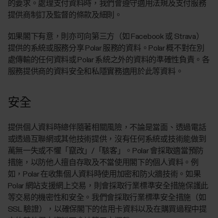
的要求。處理支付資料時，我們會遵守適用法規及支付服務
提供商制訂及監督的條款及細則。
如果閣下有意，則亦可向第三方（如 Facebook 或 Strava）
提供的系統或服務分享 Polar 服務的資料。Polar 概不對在別
處傳輸的任何資料或 Polar 系統之外的資料的準確性負責。各
服務提供商的資料安全和私隱實務適用於此等資料。
安全
提供個人資料時總伴隨著相關風險，不論是當面、透過電話
或透過互聯網或其他技術提供，沒有任何系統或技術能做到
萬無一失或不懼「竄改」/「駭客」。Polar 會採取適當預防
措施，以防他人擅自存取及不當使用閣下的個人資料。例
如，Polar 在收集個人資料時使用加密和防火牆技術。如果
Polar 網站支援網上交易，則會採取行業標準安全措施保護此
等交易的機密性和安全。我們會採取行業標準安全措施（如
SSL 驗證），以確保閣下的信用卡資料以及在購買過程中提