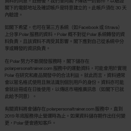
資料的同意。註冊後，我們會向閣下傳送一封郵件，以驗證
閣下的電郵地址及確認帳戶是特意建立的。此帳戶須在 30 天
內驗證。
如閣下希望，也可在第三方系統（如 Facebook 或 Strava）
上分享 Polar 服務的資料。Polar 概不對從 Polar 系統轉發的資
料負責，且該資料不再受其影響。閣下應對自己從系統中分
享或轉發的資訊負責。
在 Polar 努力不斷開發服務時，閣下儲存在
polarpersonaltrainer.com 服務中的運動資料，可能會用於實現
Polar 在研究和產品開發中的合法利益。就此而言，資料通常
會以匿名格式使用且無法識別個別用戶的身份。資料亦可能
會就註冊或在日後使用，以傳送市場推廣訊息（如閣下已就
此給予同意）。
有關資料將會儲存在 polarpersonaltrainer.com 服務中，直到
2019 年底服務停止營運時為止。如果資料儲存期作出任何變
更，Polar 便會通知客戶。