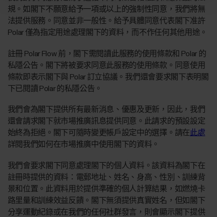
規。如閣下不願意給予一項或以上的強制性同意，我們將無
法提供服務。同意並非一般性。給予具體同意代表閣下准許
Polar 僅為指定用途處理閣下的資料，而不作任何其他用途。
註冊 Polar Flow 前，閣下需閱讀此服務的使用條款和 Polar 的
私隱公告。閣下將被要求同意此服務的使用條款。同意使用
條款即表示閣下與 Polar 訂立協議。我們還會要求閣下表明閣
下已閱讀 Polar 的私隱公告。
我們會為閣下提供所有最新消息、優惠及更新，因此，我們
還會請求閣下就市場推廣訊息提供同意。此請求的預設設定
始終為拒絕。閣下可隨時變更帳戶設定中的選擇。請在
此處
詳閱我們如何在市場推廣中使用閣下的資料。
我們會要求閣下同意處理閣下的個人資料。該資料為閣下在
註冊時提供的資料：電郵地址、姓名、身高、性別、訓練背
景和位置。此資料用於提供準確的個人計算結果，如燃燒卡
路里量和訓練效益反饋。閣下無須提供真實姓名，但如閣下
分享運動紀錄或在我們的任何社群發言，則會顯示閣下提供