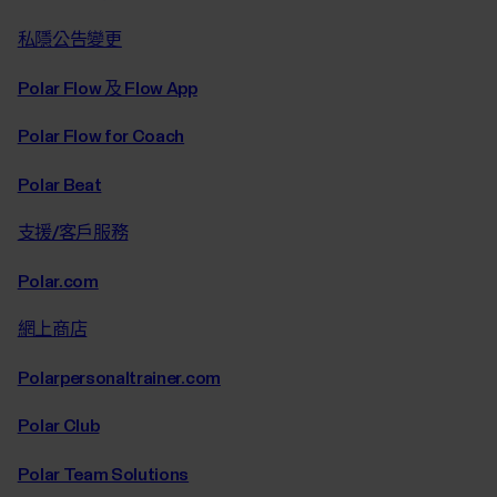
私隱公告變更
Polar Flow 及 Flow App
Polar Flow for Coach
Polar Beat
支援/客戶服務
Polar.com
網上商店
Polarpersonaltrainer.com
Polar Club
Polar Team Solutions