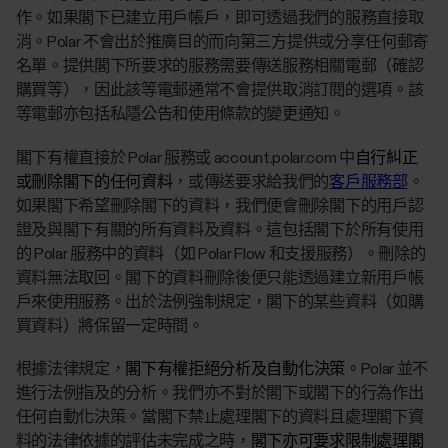
作。如果閣下已建立用戶帳戶，即可透過我們的服務直接取
消。Polar 不會出於推廣目的而向第三方提供或分享任何郵寄
名單。提供閣下所要求的服務需要傳送服務相關電郵（確認
購買等），因此該等電郵通常不會提供取消訂閱的選項。該
等電郵亦包括私隱公告和使用條款的變更通知。
閣下有權直接於 Polar 服務或 account.polar.com 中
自行糾正
或刪除閣下的任何資料
，或傳送要求給我們的
客戶服務部
。
如果閣下希望刪除閣下的資料，我們便會刪除閣下的用戶認
證及與閣下有關的所有資料及資料。這包括閣下於所有使用
的 Polar 服務中的資料（如 Polar Flow 和支援服務）。刪除的
資料無法取回。閣下的資料刪除後便只能透過建立新用戶帳
戶來使用服務。出於法例強制規定，閣下的某些資料（如購
買資料）將保留一定時間。
根據法律規定，
閣下有權拒絕分析及自動化決策。
Polar 並不
進行法例指及的分析。我們亦不對於閣下或閣下的行為作出
任何自動化決策。當閣下禁止處理閣下的資料且處理閣下資
料的法律依據的評估未完成之時，
閣下亦可要求限制處理閣