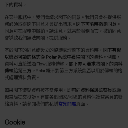
下的資料
。
在某些服務中，我們會請求閣下的同意。我們只會在提供服
務必須取得閣下同意才會提出請求。
閣下可隨時撤銷同意
。
同意可在服務中撤銷。請注意，就某些服務而言，撤銷同意
會導致我們無法向閣下提供服務。
基於閣下的同意或簽立的協議處理閣下的資料時，
閣下有權
以機器可讀的格式從 Polar 系統中獲得閣下的資料
。例如，
資料可直接透過 Flow 服務傳輸。
閣下亦可要求將閣下的資料
傳輸給第三方
。Polar 概不對第三方系統能否以用於傳輸的格
式處理資料負責。
如果閣下懷疑資料被不當使用，
即可向資料保護監察員
或類
似當局提交投訴。有關各個國家/地區的資料保護監察員的聯
絡資料，請參閱我們的私隱
常見問題
頁面。
Cookie