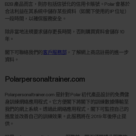
B2B 產品而言，則亦包括信號化的信用卡賬號。Polar 會基於
合法利益在其系統中儲存某些資料（如閣下使用的 IP 位址）
一段時間，以確保服務安全。
除非當地法規要求儲存更長時間，否則購買資料會儲存 10
年。
閣下可聯絡我們的
客戶服務部
，了解網上商店註冊的進一步
資料。
Polarpersonaltrainer.com
Polarpersonaltrainer.com 是針對 Polar 初代產品設計的免費健
身訓練網絡應用程式。它方便閣下將閣下的訓練數據傳輸至
我們的網上系統。透過此網絡應用程式，閣下可監控自己的
進度並改善自己的訓練效果。此服務將在 2019 年後停止提
供。