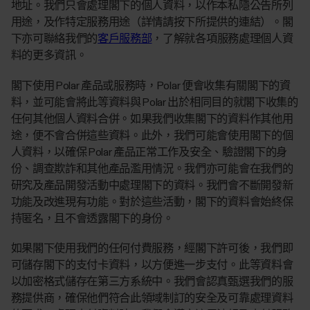
地址。我們只會處理閣下的個人資料，以作本私隱公告所列
用途，及作特定服務用途（詳情請按下所提供的連結）。閣
下亦可聯絡我們的
客戶服務部
，了解就各項服務處理個人資
料的更多資訊。
閣下使用 Polar 產品或服務時，Polar 便會收集有關閣下的資
料，並可能會將此等資料與 Polar 出於相同目的就閣下收集的
任何其他個人資料合併。如果我們收集閣下的資料作其他用
途，便不會合併這些資料。此外，我們可能會使用閣下的個
人資料，以確保 Polar 產品正常工作及安全、驗證閣下的身
份、調查欺詐和其他產品濫用情況。我們亦可能會在我們的
研究及產品開發活動中處理閣下的資料。我們會不斷開發新
功能及改進現有功能。對於這些活動，閣下的資料會始終保
持匿名，且不會透露閣下的身份。
如果閣下使用我們的任何付費服務，經閣下許可後，我們即
可儲存閣下的支付卡資料，以方便進一步支付。此等資料會
以加密格式儲存在第三方系統中。我們會認真甄選我們的服
務提供商，確保他們符合此領域制訂的安全及可靠處理資料