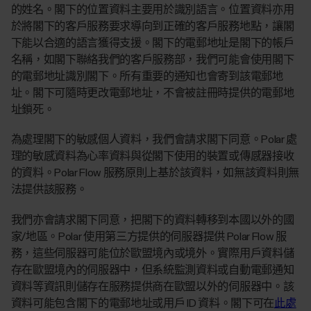
的姓名。閣下的位置資料主要用於識別語言。位置資料亦用
於將閣下的客戶服務要求導向到正確的客戶服務地點，讓閣
下能以合適的語言獲得支援。閣下的電郵地址是閣下的帳戶
名稱，如閣下聯絡我們的客戶服務部，我們可能會使用閣下
的電郵地址識別閣下。所有重要的通知也會寄到該電郵地
址。閣下可隨時更改電郵地址，不會被註冊時提供的電郵地
址鎖死。
為處理閣下的敏感個人資料，我們會請求閣下同意。Polar 處
理的敏感資料為心率資料與從閣下使用的裝置或傳感器接收
的資料。Polar Flow 服務原則上基於該資料，如無該資料則無
法提供該服務。
我們亦會請求閣下同意，把閣下的資料轉移到本國以外的國
家/地區。Polar 使用第三方提供的伺服器提供 Polar Flow 服
務，這些伺服器可能位於歐盟境內或境外。實際用戶資料儲
存在歐盟境內的伺服器中，但系統監測資料或自動電郵通知
資料等資訊則儲存在服務提供商在歐盟以外的伺服器中。該
資料可能包含閣下的電郵地址或用戶 ID 資料。閣下可在
此處