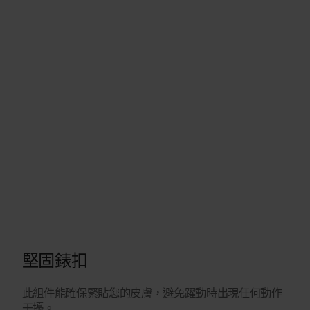
堅固錶扣
此組件能確保緊貼您的皮膚，避免躍動時出現任何動作
干擾。