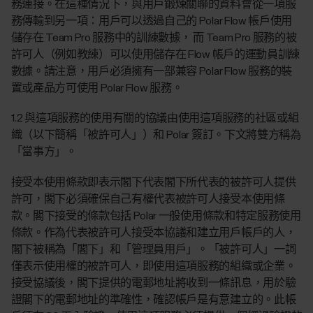
務連接。在這種情況下，與用戶鍛煉關聯的資料會從一項服
務傳輸到另一項：用戶可以透過自己的 Polar Flow 帳戶使用
儲存在 Team Pro 服務中的訓練數據， 而 Team Pro 服務的被
許可人（例如教練）可以使用儲存在 Flow 帳戶的運動員訓練
數據。請注意，用戶必須擁有一部兼容 Polar Flow 服務的裝
置或產品方可使用 Polar Flow 服務。
1.2 與這項服務的使用有關的協議由使用這項服務的社區或組
織（以下簡稱「被許可人」）和 Polar 簽訂。下文將雙方稱為
「當事方」。
接受本使用條款即表示閣下代表閣下所代表的被許可人提供
許可，閣下必須確保自己有權代表被許可人接受本使用條
款。閣下接受的條款包括 Polar 一般使用條款和特定服務使用
條款。作為代表被許可人接受本協議和建立用戶帳戶的人，
閣下被稱為「閣下」和「管理員用戶」。「被許可人」一詞
僅表示使用權的被許可人，即使用這項服務的組織或企業。
接受協議後，閣下提供的電郵地址將收到一條訊息，用於驗
證閣下的電郵地址的準確性，確認帳戶是有意建立的。此帳