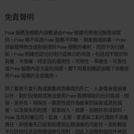
免責聲明
Polar 服務及相關內容都是由 Polar 根據可用情況按原狀提
供。Polar 概不保證 Polar 服務不中斷、無差錯或病毒。Polar
保留隨時修改或拒絕提供 Polar 服務的權利，而恕不另行通
知。Polar 明確否認任何明示或默示的保證，包括但不限於所
有權、不侵權、特定目的適用性、可用性、準確性、可靠性
或 Polar 服務內容方面的保證。閣下同意和確認由閣下承擔使
用 Polar 服務的全部風險。
除了蓄意不當行為或嚴重疏忽導致的死亡、人身傷害或損害
以外，對於因使用或無法使用 Polar 服務導致的任何直接、間
接、意外性、特殊性、懲罰性或作為後果的損害或其他損
害，以及損失的利潤、營業收入、商譽、逾期存款或資料，
Polar 及其附屬公司、官員、主管、普通員工和代理商不承擔
責任，即使事先已經告知遭受此類損害的可能性。某些轄區
不允許排除某些保證或責任限制，因此上述限制或除外條款