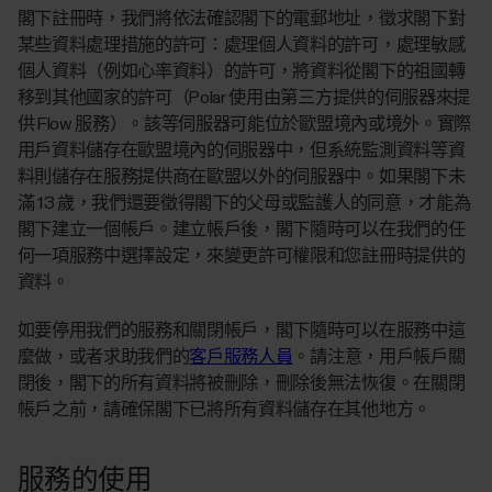
閣下註冊時，我們將依法確認閣下的電郵地址，徵求閣下對
某些資料處理措施的許可：處理個人資料的許可，處理敏感
個人資料（例如心率資料）的許可，將資料從閣下的祖國轉
移到其他國家的許可（Polar 使用由第三方提供的伺服器來提
供 Flow 服務）。該等伺服器可能位於歐盟境內或境外。實際
用戶資料儲存在歐盟境內的伺服器中，但系統監測資料等資
料則儲存在服務提供商在歐盟以外的伺服器中。如果閣下未
滿 13 歲，我們還要徵得閣下的父母或監護人的同意，才能為
閣下建立一個帳戶。建立帳戶後，閣下隨時可以在我們的任
何一項服務中選擇設定，來變更許可權限和您註冊時提供的
資料。
如要停用我們的服務和關閉帳戶，閣下隨時可以在服務中這
麼做，或者求助我們的
客戶服務人員
。請注意，用戶帳戶關
閉後，閣下的所有資料將被刪除，刪除後無法恢復。在關閉
帳戶之前，請確保閣下已將所有資料儲存在其他地方。
服務的使用