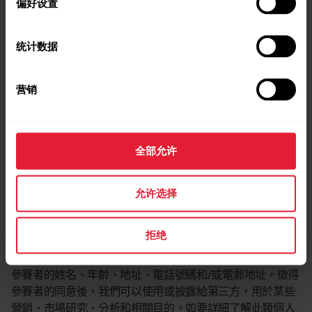
偏好设置
人的同意。Polar Electro Oy、其附屬公司、子公司和任何及
一切贊助商的員工或其直系親屬均不得參與「競賽」。我方
亦保留實施參與權地域限制的權利。
统计数据
6.參與競賽即表示所有參賽者將上載到網站的所有創意材料
的全部權益讓出。
营销
7.如要在比賽結束 1 個月後獲取獲勝者名單，請發送一封註明
相關比賽的回信用信封 (SAE) 到 Polar Electro Oy, Internet
Marketing Team, Professorintie 5, 90440 Kempele, Finland。
全部允许
8.獲勝者同意，對於接受或使用所頒發的獎品，Polar Electro
允许选择
Oy 及其子公司、附屬公司、關聯公司和員工以及其他贊助商
不承擔任何責任。我方保留權利，可全權決定取消任何參賽
者及/或得獎者的資格。
拒绝
9.對於我們透過參賽者獲得的任何個人資料，包括但不限於
參賽者的姓名、年齡、地址、電話號碼和/或電郵地址，徵得
參賽者的同意後，我們可以使用或披露給第三方，用於某些
營銷、市場研究、分析和相關目的。如要詳細了解此類個人