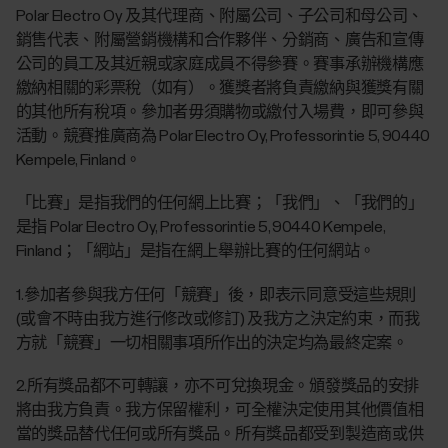
Polar Electro Oy 及其代理商、附屬公司、子公司和母公司、
銷售代表、附屬營銷機構和合作夥伴、分銷商、廣告和宣傳
公司的員工及其近親或家庭成員不得參賽。賽事承辦機構應
繳納相關的彩票稅（如有）。獲獎者將負責繳納與獲獎有關
的其他所有稅項。參加者毋須購物或繳付入場費，即可參與
活動。競賽推廣商為 Polar Electro Oy, Professorintie 5, 90440
Kempele, Finland。
「比賽」是指我們的任何網上比賽；「我們」、「我們的」
是指 Polar Electro Oy, Professorintie 5, 90440 Kempele,
Finland；「網站」是指在網上舉辦比賽的任何網站。
1.參加者參與我方任何「競賽」後，即表示同意受這些規則
(或會不時由我方進行修改或修訂) 及我方之決定約束，而我
方就「競賽」一切相關事項所作出的決定均為最終定案。
2.所有獎品都不可轉讓，亦不可兌換現金。頒發獎品的安排
將由我方負責。我方保留權利，可全權決定使用其他價值相
當的獎品替代任何或所有獎品。所有獎品都受到製造商或供