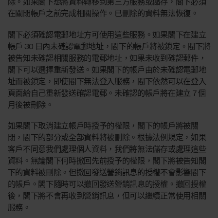
除。如果閣下想將資料轉移到第三方服務或儲存，閣下必須
在關閉帳戶之前完成相關操作。已刪除的資料無法恢復。
閣下必須確認電郵地址方可使用這些服務。如果閣下在建立
帳戶 30 日內未確認電郵地址，閣下的帳戶將被鎖定。閣下將
被告知未確認相關服務的電郵地址，如果未收到確認郵件，
閣下可以選擇重新發送。如果閣下的帳戶由於未確認電郵地
址而被鎖定，即使閣下無法登入服務，閣下依然可以在登入
頁面給自己重新發送確認電郵。未確認的帳戶將在建立 7 個
月後被刪除。
如果閣下取消建立帳戶時授予的權限，閣下的帳戶將被關
閉，閣下的部分或全部資料將被刪除。根據法例規定，如果
客戶不同意我們處理個人資料，我們將無法儲存或處理這些
資料。無論閣下何時撤回先前授予的權限，閣下將被告知閣
下的資料被刪除。但撤回發送營銷訊息的授權不會影響閣下
的帳戶。閣下隨時可以撤回發送營銷訊息的授權。撤回授權
後，閣下將不會再收到營銷訊息，但可以繼續正常使用相關
服務。