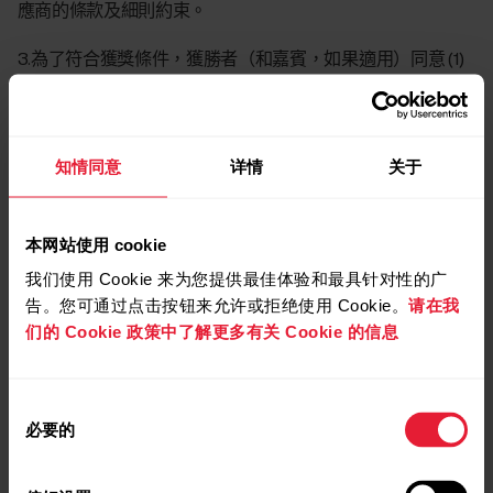
應商的條款及細則約束。
3.為了符合獲獎條件，獲勝者（和嘉賓，如果適用）同意 (1)
在必要時簽署一份資格保證書；(2) 對於與比賽或使用、接受
獎品或其中任何一個環節有關的人身傷害和/或損害、盜竊或
損失，對我們免除任何責任、索賠、要求和起訴理由；(3) 簽
署一份宣傳許可書，准許我們在不提供額外報酬的前提下將
知情同意
详情
关于
閣下的姓名和肖像用於廣告和宣傳目的。參與比賽即表示獲
勝者同意簽署此類許可書。獲勝者（和嘉賓，如果適用）必
本网站使用 cookie
須在收到我們的法律文件後 14 日內簽署並寄回所有法律文
件。不遵守上述規則將導致獲勝者失去資格，我們將選擇其
我们使用 Cookie 来为您提供最佳体验和最具针对性的广
他獲勝者。
告。您可通过点击按钮来允许或拒绝使用 Cookie。
请在我
们的 Cookie 政策中了解更多有关 Cookie 的信息
4.收到比賽任何獎品的條件是遵守所有適用法律和規章制
度。獲勝者負責承擔所有保險費、相關的稅和獎品說明中未
指定的費用。
同
必要的
意
5.如有必要，我方保留實施年齡限制的權利。13 歲以下（美
选
國為 18 歲以下）的參賽者須於報名參賽前取得其父母或監護
择