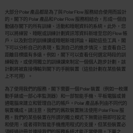
大部分 Polar 產品都是為了與 Polar Flow 服務結合使用而設計
的。閣下的 Polar 產品和 Polar Flow 服務相結合，形成一個自
動儲存閣下的所有訓練、活動和睡眠資料的系統。此外，您
可以將練習、睡眠或訓練計劃資訊等資料新增至您的 Flow 帳
戶，以及對您的訓練課或睡眠新增評論。藉助這些工具，閣
下可以分析自己的表現，監測自己的進步情況，並查看自己
距離目標還有多遠。例如，閣下可以查看任何選定時段的訓
練報告，或使用獨立的訓練課來制定一個個人跑步計劃，該
計劃將被直接傳輸到閣下的手腕裝置（這些計劃在某些裝置
上不可用）。
為了使用我們的服務，閣下需要一個 Polar 裝置（例如一枚運
動手錶或一部心率監測器）和一部智能手機、平板電腦或普
通電腦來建立和管理自己的帳戶。Polar 產品系列由不同代的
裝置構成。請注意，我們的舊款裝置無法使用 Polar Flow 服
務。我們的某些裝置在所謂的獨立模式下無需註冊即可設定
和使用，或者得到智能手機應用程式的支援，但某些裝置必
須經過註冊並連接我們的服務系統才能正常使用。下單之