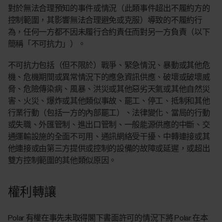
對於無法合理預知的事件或情況（此類事件超出不履約方的
控制範圍，其影響無法合理避免或克服）導致的不履約行
為，任何一方都不因未履行合約責任而對另一方負責（以下
簡稱「不可抗力」）。
不可抗力包括（但不限於）戰爭、緊急情況、暴動或其他危
機、危機期間或異常情況下的應急資訊供應、破壞或破壞威
脅、危險傳染病、風暴、洪災或其他惡劣天氣或其他自然災
害、火災、爆炸或其他類似事故、罷工、停工、抵制和其他
行業行動（包括一方的內部罷工）、法律變化、當局的行動
或失職、外匯管制、進出口管制、一般能源供應的中斷、交
通運輸設施的全面不可用、通訊網絡受干擾、中轉連接或其
他連接或由第三方提供或控制的設備的故障或延遲，或超出
雙方控制範圍的其他類似原因。
權利轉讓
Polar 有權在事先未取得閣下書面許可的情況下將 Polar 在本