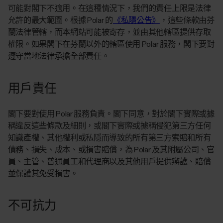
可能對閣下不適用。在這種情況下，我們的責任上限是法律
允許的最大範圍。根據 Polar 的
《私隱公告》
，這些條款由芬
蘭法律管轄，而本網站可能被寄存，並由其他轄區提供存取
權限。如果閣下在芬蘭以外的轄區使用 Polar 服務，閣下要對
遵守當地法律承擔全部責任。
用戶責任
閣下要對使用 Polar 服務負責。閣下同意，對於閣下實際或據
稱違反這些條款及細則，或閣下實際或據稱侵犯第三方任何
知識產權、其他權利或私隱而導致的所有第三方索賠和所有
債務、損失、成本、或損害賠償，為 Polar 及其附屬公司、官
員、主管、普通員工和代理商以及其他用戶提供辯護、賠償
並保護其免受損害。
不可抗力