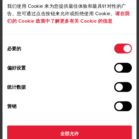
Clue
我们使用 Cookie 来为您提供最佳体验和最具针对性的广
告。您可通过点击按钮来允许或拒绝使用 Cookie。
请在我
们的 Cookie 政策中了解更多有关 Cookie 的信息
3
3 個月 Clue Plus 免費會員資格
Clue 是您了解月經週期的首選應用 — 從經期與症狀追蹤，到
同
基於科學的深度解析及個人化預測，全方位覆蓋各種需求。
必要的
意
無論您處於哪個階段，Clue 都能幫您隨時了解身體狀態。
选
择
偏好设置
了解詳情
统计数据
Grit X Pro
Grit X2 Pro Titan
Pacer Pro
营销
Vantage V3
POLAR Street X
Vantage M3
Grit X2 Pro
全部允许