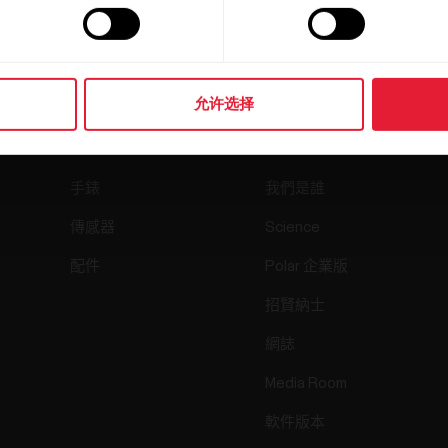
允许选择
產品
關於 Polar
手錶
我們是誰
傳感器
Science
配件
Polar 企業版
招賢納士
網誌
Media Room
軟件版本