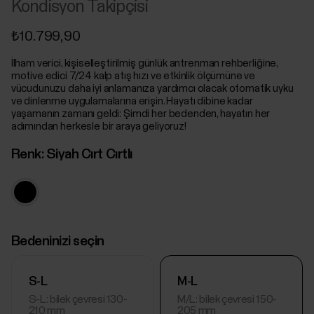
Kondisyon Takipçisi
₺10.799,90
İlham verici, kişiselleştirilmiş günlük antrenman rehberliğine,
motive edici 7/24 kalp atış hızı ve etkinlik ölçümüne ve
vücudunuzu daha iyi anlamanıza yardımcı olacak otomatik uyku
ve dinlenme uygulamalarına erişin. Hayatı dibine kadar
yaşamanın zamanı geldi: Şimdi her bedenden, hayatın her
adımından herkesle bir araya geliyoruz!
Renk:
Siyah Cırt Cırtlı
Bedeninizi seçin
S-L
M-L
S-L: bilek çevresi 130-
M/L: bilek çevresi 150-
210 mm
205 mm