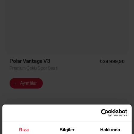
Polar Vantage V3
₺39.999,90
Premium Çoklu Spor Saati
→
Ayrıntılar
Sunrise Apricot
Rıza
Bilgiler
Hakkında