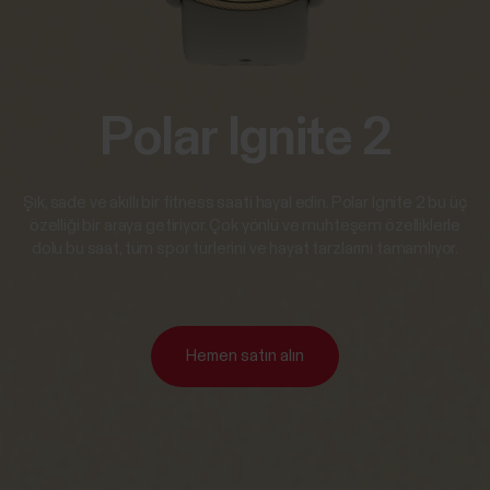
Polar Ignite 2
Şık, sade ve akıllı bir fitness saati hayal edin. Polar Ignite 2 bu üç
özelliği bir araya getiriyor. Çok yönlü ve muhteşem özelliklerle
dolu bu saat, tüm spor türlerini ve hayat tarzlarını tamamlıyor.
Hemen satın alın