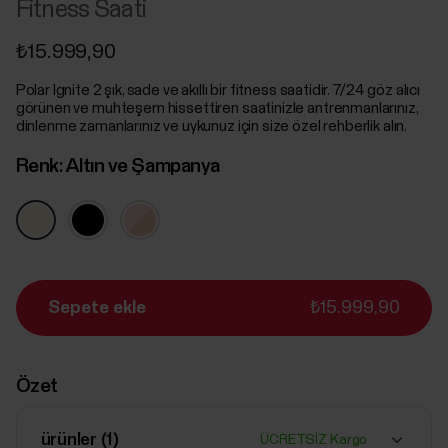
Fitness Saati
₺15.999,90
Polar Ignite 2 şık, sade ve akıllı bir fitness saatidir. 7/24 göz alıcı
görünen ve muhteşem hissettiren saatinizle antrenmanlarınız,
dinlenme zamanlarınız ve uykunuz için size özel rehberlik alın.
Renk:
Altın ve Şampanya
Sepete ekle
₺15.999,90
Özet
ürünler (
1
)
ÜCRETSİZ Kargo