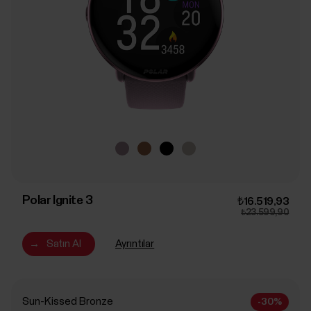
Polar Ignite 3
₺16.519,93
₺23.599,90
→
Satın Al
Ayrıntılar
Sun-Kissed Bronze
-30%