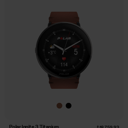
Polar Ignite 3 Titanium
₺18.759,93