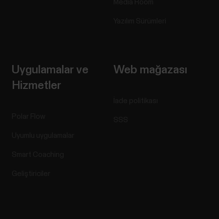
Media Room
Yazılım Sürümleri
Uygulamalar ve
Web mağazası
Hizmetler
İade politikası
Polar Flow
SSS
Uyumlu uygulamalar
Smart Coaching
Geliştiriciler