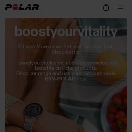
boostyourvitality
Sit less. Move more. Eat well. Recover fast.
Sleep better.
boostyourvitality members enjoy exclusive
benefits on Polar products.
Shop our range and use your discount code
BYV-POLAR
now.