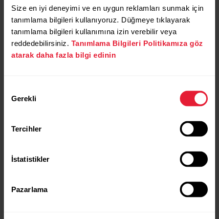
Size en iyi deneyimi ve en uygun reklamları sunmak için
tanımlama bilgileri kullanıyoruz. Düğmeye tıklayarak
tanımlama bilgileri kullanımına izin verebilir veya
reddedebilirsiniz.
Tanımlama Bilgileri Politikamıza göz
atarak daha fazla bilgi edinin
Onay
Gerekli
Seçimi
Tercihler
Polar Pacer Pro
₺16.449,93
İstatistikler
₺23.499,90
→
Satın Al
Ayrıntılar
Pazarlama