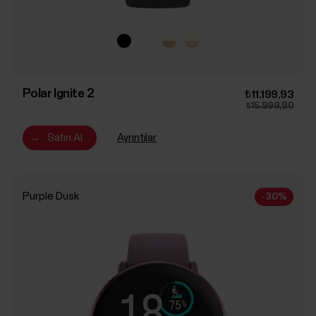
Polar Ignite 2
₺11.199,93
₺15.999,90
→
Satın Al
Ayrıntılar
Purple Dusk
-30%