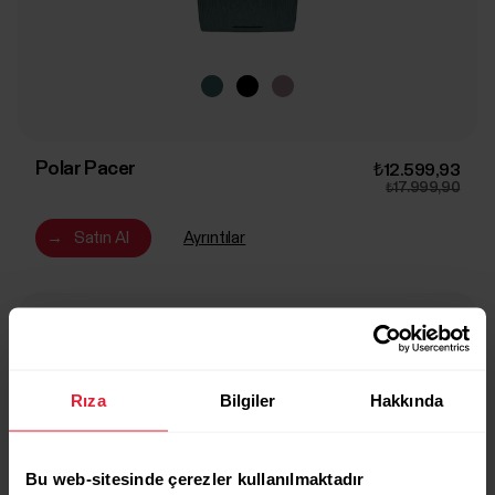
Polar Pacer
₺12.599,93
₺17.999,90
→
Satın Al
Ayrıntılar
Aurora Green
-30%
Rıza
Bilgiler
Hakkında
Bu web-sitesinde çerezler kullanılmaktadır