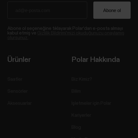
Abone ol seçeneğine tıklayarak Polar'dan e-posta almayı
kabul etmiş ve
Gizlilik Bildirimi'mizi okuduğunuzu onaylamış
olursunuz.
Ürünler
Polar Hakkında
Saatler
Biz Kimiz?
Sensörler
Bilim
Aksesuarlar
İşletmeler için Polar
Kariyerler
Blog