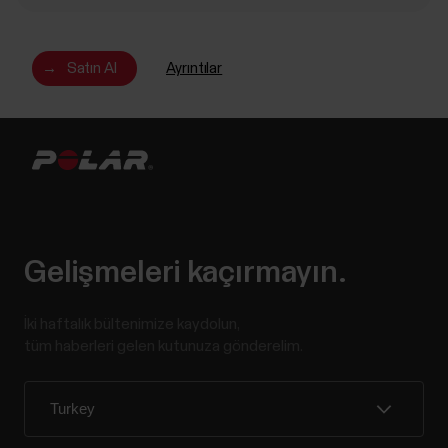
→
Satın Al
Ayrıntılar
Gelişmeleri kaçırmayın.
İki haftalık bültenimize kaydolun,
tüm haberleri gelen kutunuza gönderelim.