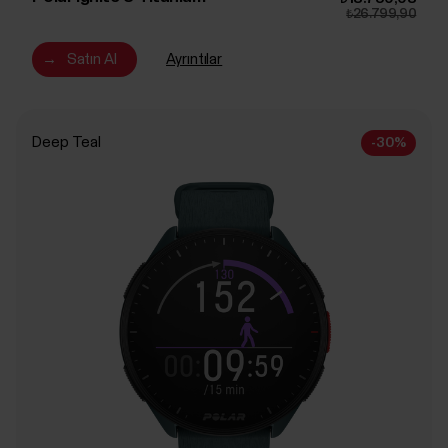
₺26.799,90
→
Satın Al
Ayrıntılar
Deep Teal
-30%