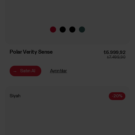
Polar Verity Sense
₺5.999,92
₺7.499,90
→
Satın Al
Ayrıntılar
Siyah
-20%