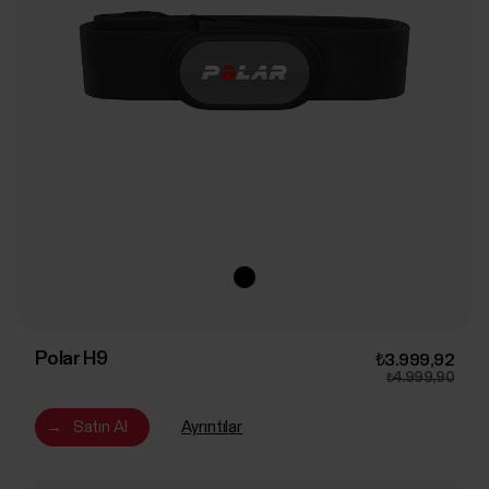
Polar H9
₺3.999,92
₺4.999,90
→
Satın Al
Ayrıntılar