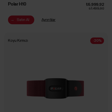
Polar H10
₺5.999,92
₺7.499,90
→
Satın Al
Ayrıntılar
Koyu Kırmızı
-20%