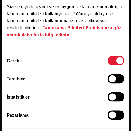
Size en iyi deneyimi ve en uygun reklamları sunmak için
tanımlama bilgileri kullanıyoruz. Düğmeye tıklayarak
tanımlama bilgileri kullanımına izin verebilir veya
reddedebilirsiniz.
Tanımlama Bilgileri Politikamıza göz
atarak daha fazla bilgi edinin
Onay
Gerekli
Seçimi
Gelişmeleri kaçırmayın.
Tercihler
İki haftalık bültenimize kaydolun,
İstatistikler
tüm haberleri gelen kutunuza gönderelim.
Pazarlama