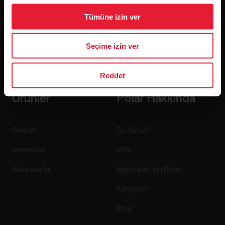
Tümüne izin ver
Seçime izin ver
Abone ol seçeneğine tıklayarak Polar'dan e-posta almayı
kabul etmiş ve
Gizlilik Bildirimi'mizi okuduğunuzu onaylamış
olursunuz.
Reddet
Ürünler
Polar Hakkında
Saatler
Biz Kimiz?
Sensörler
Bilim
Aksesuarlar
İşletmeler için Polar
Kariyerler
Blog