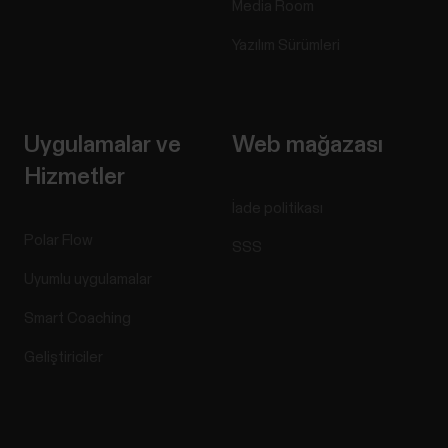
Media Room
Yazılım Sürümleri
Uygulamalar ve
Web mağazası
Hizmetler
İade politikası
Polar Flow
SSS
Uyumlu uygulamalar
Smart Coaching
Geliştiriciler