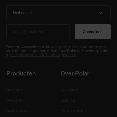
Door op Aanmelden te klikken, geef je aan akkoord te gaan
met het ontvangen van e-mails van Polar en bevestig je dat
je
ons privacybeleid te hebben gelezen.
Producten
Over Polar
Horloges
Wie zijn wij
Sensoren
Science
Accessoires
Polar zakelijk