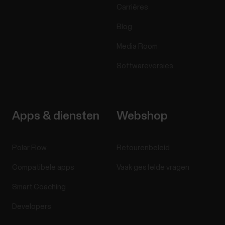
Carrières
Blog
Media Room
Softwareversies
Apps & diensten
Webshop
Polar Flow
Retourenbeleid
Compatibele apps
Vaak gestelde vragen
Smart Coaching
Developers