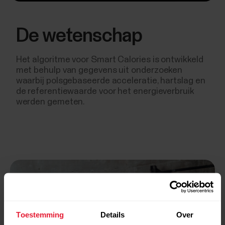
De wetenschap
Het algoritme voor Smart Calories is ontwikkeld
met behulp van gegevens uit onderzoeken
waarbij polsgebaseerde acceleratie, hartslag en
de referentiewaarde voor het energieverbruik
werden gemeten.
Toestemming
Details
Over