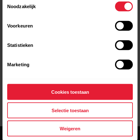
Toestemmingsselectie
Noodzakelijk
Voorkeuren
Statistieken
Marketing
Set met snelheidssensor en
trapfrequentiesensor
Cookies toestaan
€ 73,90
Selectie toestaan
→
Details
Weigeren