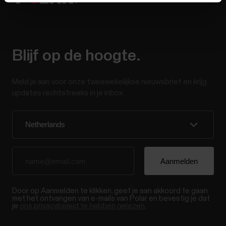
Blijf op de hoogte.
Meld je aan voor onze tweewekelijkse nieuwsbrief en krijg
updates rechtstreeks in je inbox.
Door op Aanmelden te klikken, geef je aan akkoord te gaan
met het ontvangen van e-mails van Polar en bevestig je dat
je
ons privacybeleid te hebben gelezen.