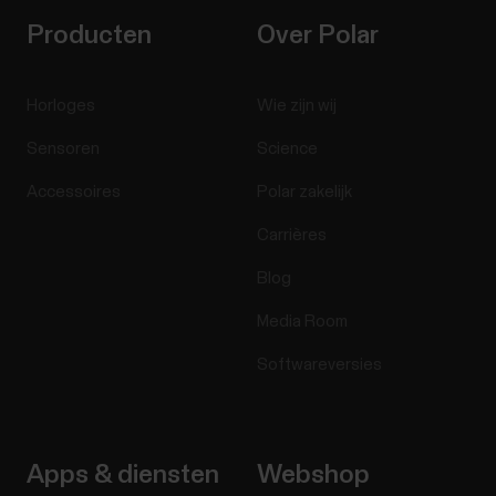
Producten
Over Polar
Horloges
Wie zijn wij
Sensoren
Science
Accessoires
Polar zakelijk
Carrières
Blog
Media Room
Softwareversies
Apps & diensten
Webshop