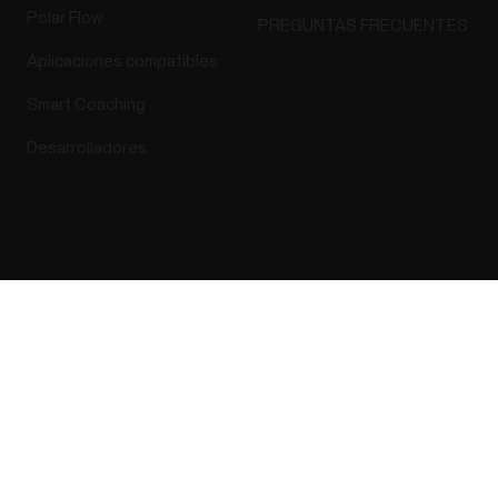
Polar Flow
PREGUNTAS FRECUENTES
Aplicaciones compatibles
Smart Coaching
Desarrolladores
Success! ##