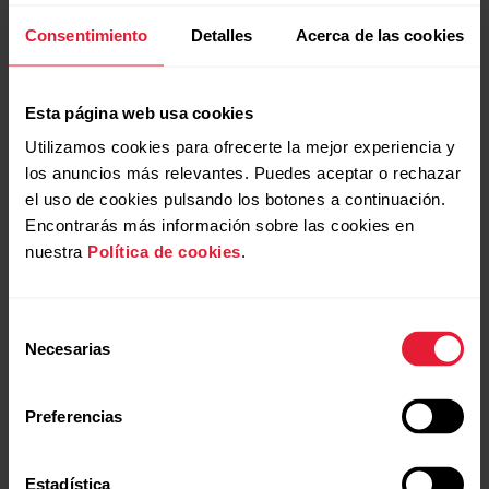
Consentimiento
Detalles
Acerca de las cookies
Esta página web usa cookies
Utilizamos cookies para ofrecerte la mejor experiencia y
los anuncios más relevantes. Puedes aceptar o rechazar
el uso de cookies pulsando los botones a continuación.
Encontrarás más información sobre las cookies en
nuestra
Política de cookies
.
Selección
Polar Grit X Pro
Necesarias
de
Premium Outdoor Multisport Watch
consentimiento
Preferencias
→
Más información
Estadística