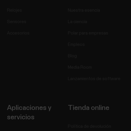
Relojes
Nuestra esencia
Sensores
La ciencia
Accesorios
Polar para empresas
Empleos
Blog
Media Room
Lanzamientos de software
Aplicaciones y
Tienda online
servicios
Política de devolución