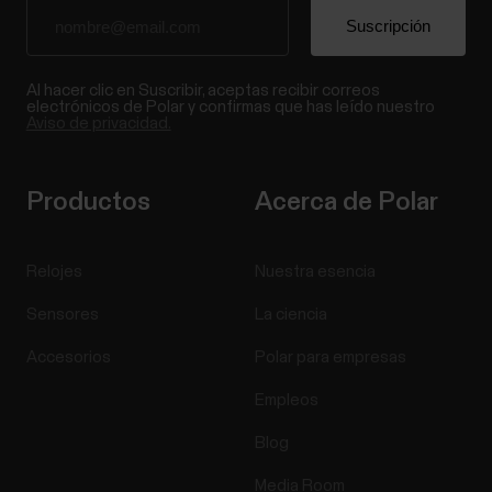
Al hacer clic en Suscribir, aceptas recibir correos
electrónicos de Polar y confirmas que has leído nuestro
Aviso de privacidad.
Productos
Acerca de Polar
Relojes
Nuestra esencia
Sensores
La ciencia
Accesorios
Polar para empresas
Empleos
Blog
Media Room