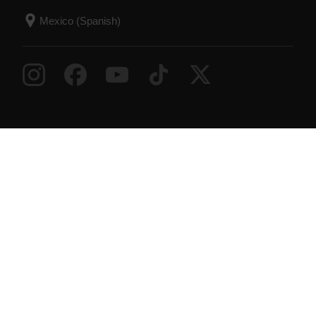
Success! ##
© Polar Electro 2026 . All Rights Reserved.
Garantia
Información reglamentaria
Declaración sobre
accesibilidad
Términos de uso
Cookies
Preferencias sobre cookies
Proveedores de servicios