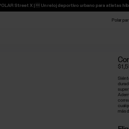
OLAR Street X | 🆕 Un reloj deportivo urbano para atletas híb
Polar pa
Cor
$1,
Siént
durad
superi
Ademá
correa
cualqu
más d