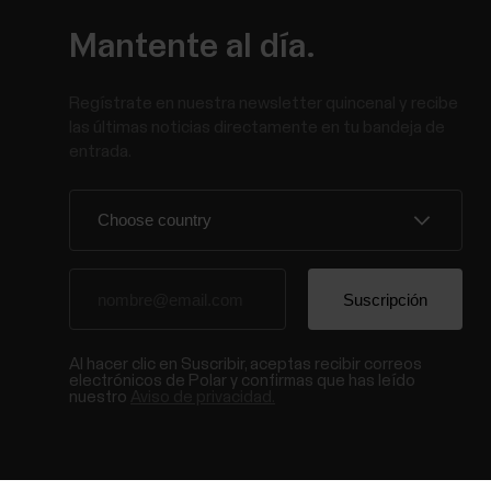
Mantente al día.
Regístrate en nuestra newsletter quincenal y recibe
las últimas noticias directamente en tu bandeja de
entrada.
Al hacer clic en Suscribir, aceptas recibir correos
electrónicos de Polar y confirmas que has leído
nuestro
Aviso de privacidad.