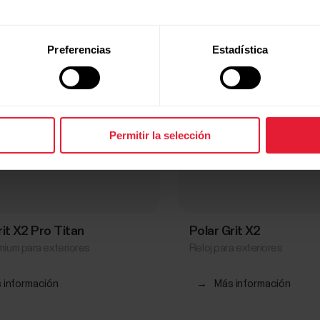
Preferencias
Estadística
Permitir la selección
rit X2 Pro Titan
Polar Grit X2
mium para exteriores
Reloj para exteriores
 información
→
Más información