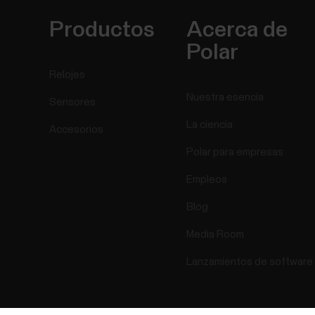
Productos
Acerca de
Polar
Relojes
Nuestra esencia
Sensores
La ciencia
Accesorios
Polar para empresas
Empleos
Blog
Media Room
Lanzamientos de software