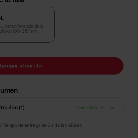
e tu talla
-L
L: circunferencia de la
uñeca 130-215 mm
Agregar al carrito
sumen
rtículos (
1
)
Envío GRATIS
:
Tiempo de entrega de 3 a 4 días hábiles