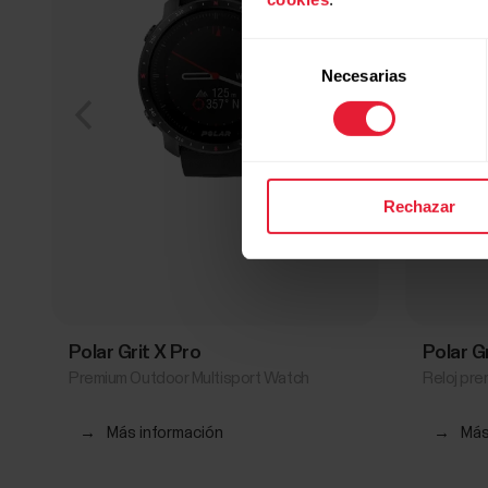
Selección
Necesarias
de
consentimiento
Rechazar
Polar Grit X Pro
Polar G
Premium Outdoor Multisport Watch
Reloj pre
→
Más información
→
Más