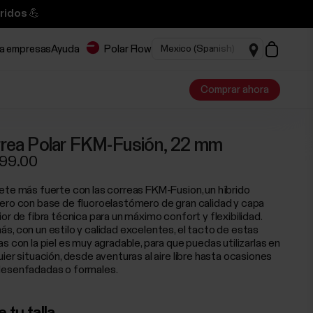
ridos 💪
ra empresas
Ayuda
Polar Flow
Comprar ahora
rea Polar FKM-Fusión, 22 mm
599.00
ete más fuerte con las correas FKM-Fusion, un híbrido
ero con base de fluoroelastómero de gran calidad y capa
or de fibra técnica para un máximo confort y flexibilidad.
s, con un estilo y calidad excelentes, el tacto de estas
s con la piel es muy agradable, para que puedas utilizarlas en
ier situación, desde aventuras al aire libre hasta ocasiones
esenfadadas o formales.