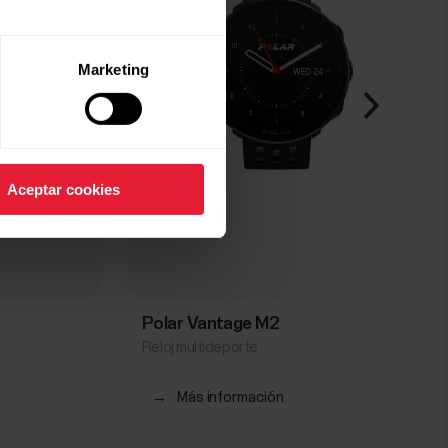
Marketing
Aceptar cookies
Polar Vantage M2
Reloj multideporte
→
Más información