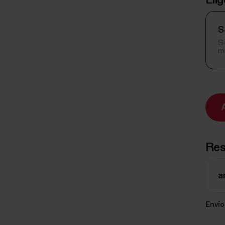
Elig
S
S-
m
Re
a
Envío