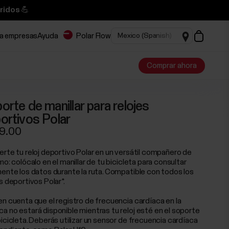
ridos 💪
ra empresas
Ayuda
Polar Flow
Comprar ahora
orte de manillar para relojes
ortivos Polar
9.00
erte tu reloj deportivo Polar en un versátil compañero de
mo: colócalo en el manillar de tu bicicleta para consultar
mente los datos durante la ruta. Compatible con todos los
s deportivos Polar*.
en cuenta que el registro de frecuencia cardíaca en la
a no estará disponible mientras tu reloj esté en el soporte
bicicleta. Deberás utilizar un sensor de frecuencia cardíaca