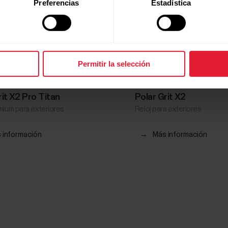
Preferencias
Estadística
Permitir la selección
rit X2 Pro Titan
Polar Grit X2
mium para exteriores
Reloj para exteriores
 información
→
Más información