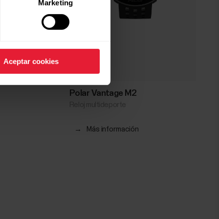
Marketing
Aceptar cookies
Polar Vantage M2
Reloj multideporte
→
Más información