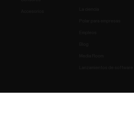
La ciencia
Accesorios
Polar para empresas
Empleos
Blog
Media Room
Lanzamientos de software
Success! ##
ectro 2026 . All Rights Reserved.
Garantia
Información reglame