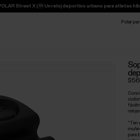
OLAR Street X | 🆕 Un reloj deportivo urbano para atletas híb
Polar pa
Sop
dep
$56
Convi
ciclis
fácil
reloje
*Ten 
muñec
para 