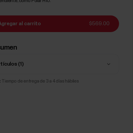
endiente, como Polar H10.
Agregar al carrito
$569.00
sumen
rtículos (
1
)
:
Tiempo de entrega de 3 a 4 días hábiles