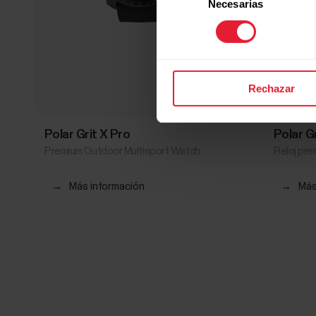
Necesarias
de
consentimiento
Rechazar
Polar Grit X Pro
Polar G
Premium Outdoor Multisport Watch
Reloj pre
→
Más información
→
Más