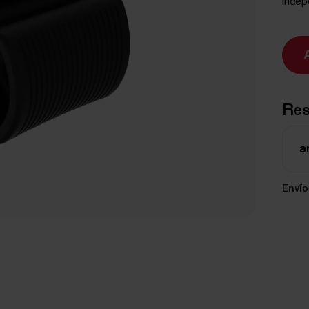
indep
Re
a
Envío