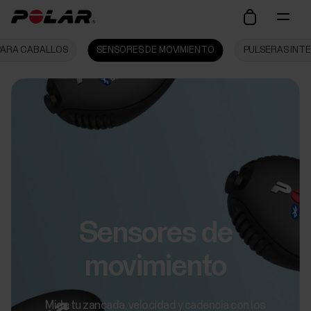
PARA CABALLOS
SENSORES DE MOVIMIENTO
PULSERAS INT
Sensores de
movimiento
Mide tu zancada, velocidad y cadencia con los