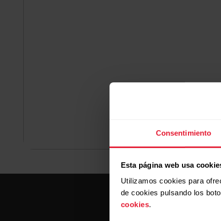
Sensores de
frecuencia card
para caballos
Registra la frecuencia cardíaca de tu cab
medir sus niveles de esfuerzo durante el e
de manera segura y eficiente.
Consentimiento
Esta página web usa cookie
Utilizamos cookies para ofre
de cookies pulsando los bot
cookies
.