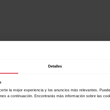
íaca
allo para
jercicio
Detalles
s
certe la mejor experiencia y los anuncios más relevantes. Puede
ones a continuación. Encontrarás más información sobre las coo