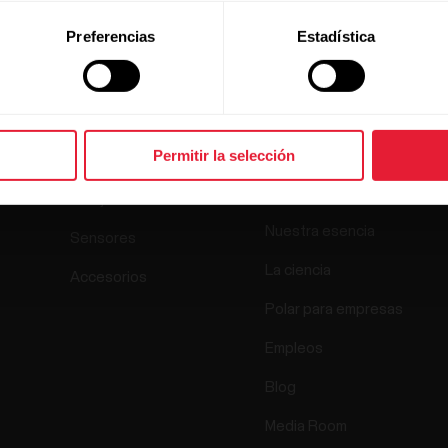
Preferencias
Estadística
Productos
Acerca de
Permitir la selección
Polar
Relojes
Nuestra esencia
Sensores
La ciencia
Accesorios
Polar para empresas
Empleos
Blog
Media Room