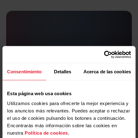
Consentimiento
Detalles
Acerca de las cookies
La ciencia
Esta página web usa cookies
Las mediciones de la variabilidad de la
frecuencia cardíaca (VFC) son
Utilizamos cookies para ofrecerte la mejor experiencia y
mediciones de estrés aceptadas
los anuncios más relevantes. Puedes aceptar o rechazar
científicamente. Teniendo en cuenta que
el uso de cookies pulsando los botones a continuación.
las respuestas de tu corazón son
Encontrarás más información sobre las cookies en
individuales y pueden deberse a distintos
nuestra
Política de cookies
.
factores, te recomendamos que eches