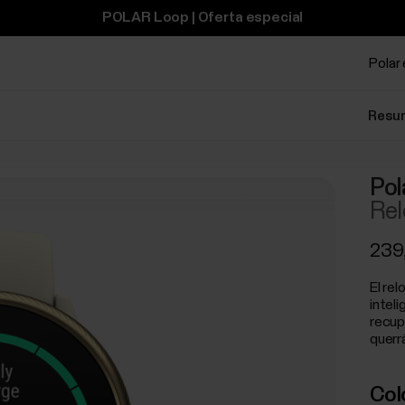
POLAR Loop | Oferta especial
Polar
Resu
Pol
Rel
239
El rel
intel
recup
querrá
Col