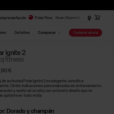
 empresas
Ayuda
Polar Flow
men
Detalles
Comparar
Comprar ahora
ar Ignite 2
oj fitness
,90 €
oj de actividad Polar Ignite 2 es elegante, sencillo e
igente. Obtén indicaciones personalizadas de entrenamiento,
eración y sueño en un reloj con un bonito diseño que no
s quitarte en todo el día.
or:
Dorado y champán