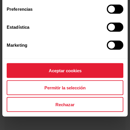
Preferencias
Estadística
Marketing
Band SoftWeave para POLAR Loop
19,90 €
→
Detalles
Aceptar cookies
Permitir la selección
Orange Flame
Rechazar