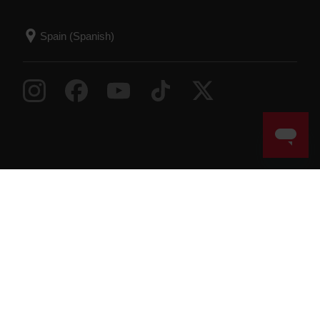
Success! ##
© Polar Electro 2026 . All Rights Reserved.
Garantía
Información legal
Declaración sobre
accesibilidad
Términos de uso
Cookies