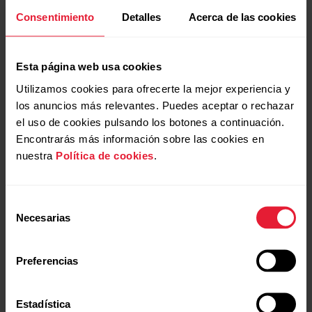
Consentimiento
Detalles
Acerca de las cookies
Read more
Esta página web usa cookies
2025-06-04
Utilizamos cookies para ofrecerte la mejor experiencia y
From city streets to summit peaks:
los anuncios más relevantes. Puedes aceptar o rechazar
Polar’s most compact outdoor watch
el uso de cookies pulsando los botones a continuación.
Grit X2 is built to move with you
Encontrarás más información sobre las cookies en
Read more
nuestra
Política de cookies
.
Selección
Necesarias
1
2
3
4
de
consentimiento
Preferencias
Estadística