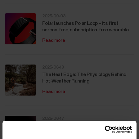
2025-09-03
Polar launches Polar Loop – its first
screen-free, subscription-free wearable
Read more
2025-06-19
The Heat Edge: The Physiology Behind
Hot-Weather Running
Read more
2025-06-17
Polar set to launch a new device and
redefine fitness tech with brand-new
product category this September