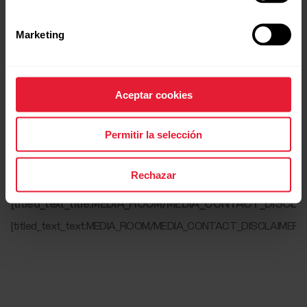
Marketing
[titled_text_title:MEDIA_ROOM/MEDIA_CONTACT_INFO]
[titled_text_text:MEDIA_ROOM/MEDIA_CONTACT_INFO]
Aceptar cookies
[array_text:MEDIA_ROOM/MEDIA_CONTACT_EMAILS[0]]
Permitir la selección
[titled_text_title:MEDIA_ROOM/MEDIA_ASSETS_DOWNLO
[titled_text_text:MEDIA_ROOM/MEDIA_ASSETS_DOWNLOAD]
Rechazar
[titled_text_title:MEDIA_ROOM/MEDIA_CONTACT_DISCLA
[titled_text_text:MEDIA_ROOM/MEDIA_CONTACT_DISCLAIMER]