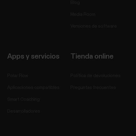
Blog
Media Room
Versiones de software
Apps y servicios
Tienda online
Polar Flow
Política de devoluciones
Aplicaciones compatibles
Preguntas frecuentes
Smart Coaching
Desarrolladores