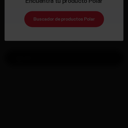
Encuentra tu producto Polar
Polar Unite
Reloj de actividad
Buscador de productos Polar
Disfruta de guías de entrenamiento diarias personalizadas para
inspirarte, seguimiento de la frecuencia cardíaca y registro de
la actividad 24/7 para motivarte, y registro automático del
sueño y recuperación nocturna para ayudarte a conocer mejor
tu cuerpo. Es hora de vivir la vida al máximo
Agotado
Entrega:
Entrega en 1-3 días laborables