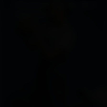
Whatever you do, do it
with heart.
Ver el vídeo