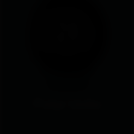
Polar Unite
Te presentamos un reloj muy sencillo, con guías de
entrenamiento diarias personalizadas, seguimiento de la