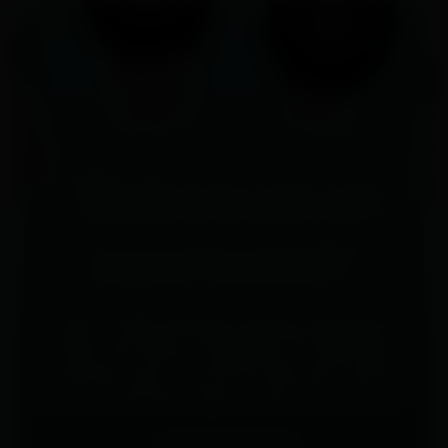
"Esto no es un
smartwatch"
"No te dirá dónde está la cafetería
más cercana, ni siquiera te dará las
noticias, pero te informará de todo lo
que necesitas saber sobre ti mismo".
- Usuario de Polar Unite