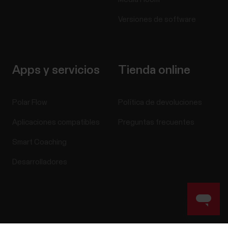
Versiones de software
Apps y servicios
Tienda online
Polar Flow
Política de devoluciones
Aplicaciones compatibles
Preguntas frecuentes
Smart Coaching
Desarrolladores