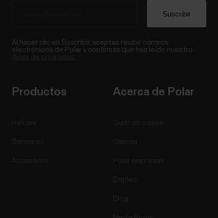
Al hacer clic en Suscribir, aceptas recibir correos
electrónicos de Polar y confirmas que has leído nuestro
Aviso de privacidad.
Productos
Acerca de Polar
Relojes
Quiénes somos
Sensores
Ciencia
Accesorios
Polar empresas
Empleo
Blog
Media Room