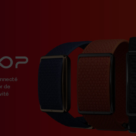
onnecté
er de
vité