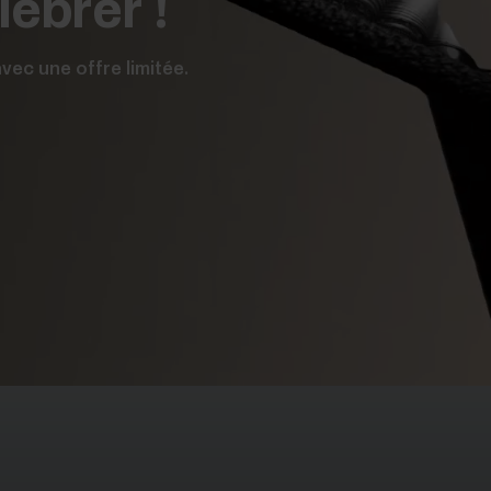
lébrer !
ec une offre limitée.