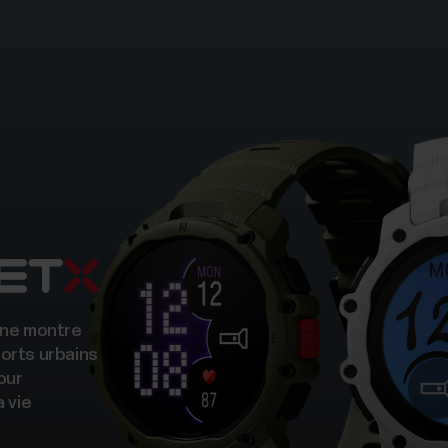
 une montre
orts urbains
our
a vie