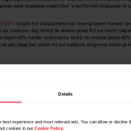
e goede werk ongedaan maakt door ’s nachts niet voldoende te r
uit 2011
volgde het slaapschema van twee groepen mensen ged
 uur slaap per dag, terwijl de andere groep 8,5 uur mocht slape
ie dagen 60% minder spiermassa, terwijl de tweede groep 40%
rek aan slaap kan leiden tot een katabole omgeving waarin je 
 uit Australië
ging verder door een groep gezonde jonge mannen
 hen vervolgens te laten sporten. Zij vonden dat “slaapbeperki
essen die de spiermassa in stand houden… (wat) eerdere beric
met onvoldoende slaap gedeeltelijk kan verklaren.”
Details
 best experience and most relevant ads. You can allow or decline t
AAP IS NODIG VOOR SPIERGROEI
out cookies in our
Cookie Policy
.