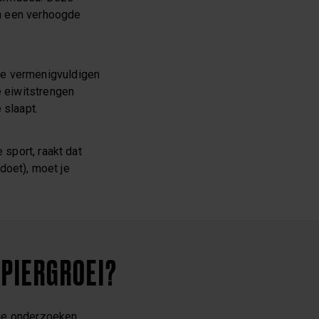
en een verhoogde
Ze vermenigvuldigen
 eiwitstrengen
e slaapt.
 sport, raakt dat
 doet), moet je
SPIERGROEI?
ige onderzoeken