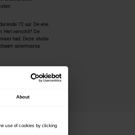
usten.
urende 72 uur. De ene
n. Het verschil? De
 meer had. Deze studie
lichaam spiermassa
 vijf nachten lang van
ng nadelige effecten
hten over verminderde
About
he use of cookies by clicking
?