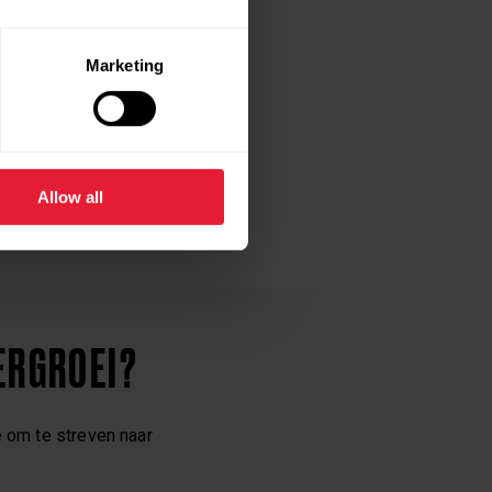
maal als je je
Marketing
st voor en na elke
elke nacht regelmatig
Allow all
n. Probeer enkele van de
ERGROEI?
e om te streven naar