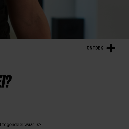
Polar Nieuws
ONTDEK
I?
et tegendeel waar is?