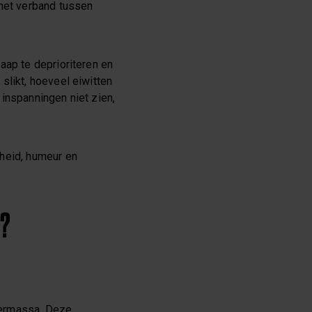
 het verband tussen
aap te deprioriteren en
slikt, hoeveel eiwitten
e inspanningen niet zien,
dheid, humeur en
I?
ermassa. Deze