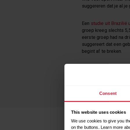
suggereren dat je al j
Een
studie uit Brazilië 
groep kreeg slechts 5,5
eerste groep had na dr
suggereert dat een geb
begint af te breken.
Een
recenter onderzoek
hun slaap te beroven en
kan hebben op de proc
spiermassa bij mensen 
Consent
This website uses cookies
We use cookies to give you the
HOEVEEL SL
on the buttons. Learn more ab