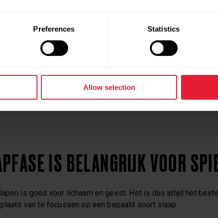
ene heeft elke nacht ongeveer
7-9 uur slaap
nodig. En al hele
Preferences
Statistics
en of lichaamssamenstelling wil veranderen. Een goede nachtru
t je alle voordeel uit je inspanningen haalt.
g om spieren op te bouwen? Niet echt. Als je moeite hebt om 
Allow selection
ust te halen, dan is het hoog tijd om je slaap prioriteit te geve
ngen om meer slaap te krijgen.
PFASE IS BELANGRIJK VOOR SPI
apen is goed voor lichaam en geest. Het is dus altijd het best
 plaats van te focussen op een bepaald soort slaap.