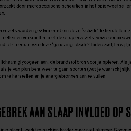
orzaakt door microscopische scheurtjes in het spierweefsel 
en.
ervezels worden gealarmeerd om deze ‘schade’ te herstellen. 
n cellen en versmelten met deze spiervezels, waardoor nieuwe
ndt de meeste van deze ‘genezing’ plaats? Inderdaad, terwijl j
e lichaam glycogeen aan, de brandstofbron voor je spieren. Als je
, als je van plan bent weer te gaan sporten (wat je waarschijnlijk
m te herstellen en je energiebronnen aan te vullen.
GEBREK AAN SLAAP INVLOED OP 
inig slaapt, werkt misschien harder, maar niet slimmer. Somm