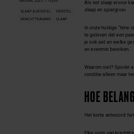
oktober, 2022 1:15 pm
Als net slaap ervoor k
slaap en spiergroei.
SLAAP & HERSTEL
HERSTEL
KRACHTTRAINING
SLAAP
In onze huidige “time i
te geloven dat een paar
je ook eet en welke gewi
en evenmin bereiken.
Waarom niet? Spoiler a
conditie alleen maar te
HOE BELANG
Het korte antwoord: het
Elke vorm van krachttr