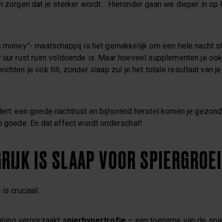
an zorgen dat je sterker wordt… Hieronder gaan we dieper in op
s money”- maatschappij is het gemakkelijk om een hele nacht sl
 uur rust ruim voldoende is. Maar hoeveel supplementen je ook 
chten je ook tilt, zonder slaap zul je het totale resultaat van j
lert: een goede nachtrust en bijhorend herstel komen je gezon
n goede. En dat effect wordt onderschat!
RIJK IS SLAAP VOOR SPIERGROE
 is cruciaal.
aining veroorzaakt
spierhypertrofie
– een toename van de spi