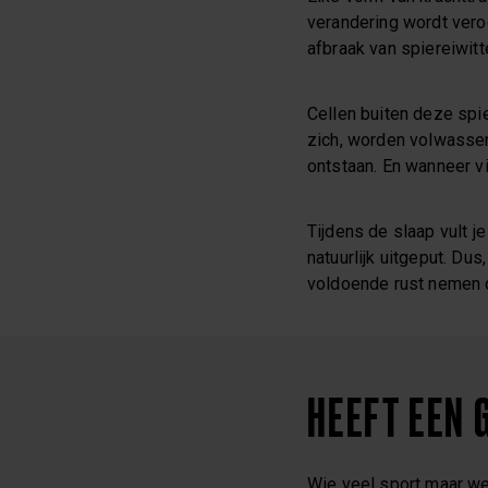
verandering wordt vero
afbraak van spiereiwitt
Cellen buiten deze spi
zich, worden volwasse
ontstaan. En wanneer vi
Tijdens de slaap vult j
natuurlijk uitgeput. Dus
voldoende rust nemen o
HEEFT EEN 
Wie veel sport maar we