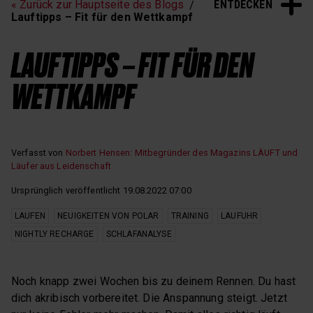
ENTDECKEN
« Zurück zur Hauptseite des Blogs
Schlaf und Erholung
Lauftipps – Fit für den Wettkampf
LAUFTIPPS – FIT FÜR DEN
WETTKAMPF
Verfasst von
Norbert Hensen: Mitbegründer des Magazins LÄUFT und
Läufer aus Leidenschaft
Ursprünglich veröffentlicht 19.08.2022 07:00
LAUFEN
NEUIGKEITEN VON POLAR
TRAINING
LAUFUHR
NIGHTLY RECHARGE
SCHLAFANALYSE
Noch knapp zwei Wochen bis zu deinem Rennen. Du hast
dich akribisch vorbereitet. Die Anspannung steigt. Jetzt