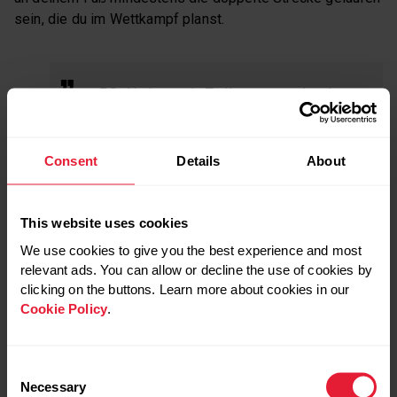
sein, die du im Wettkampf planst.
P.S.: Und wer ein Trailrennen geplant hat,
wird sich noch mit vielen anderen
Gegenständen auseinandersetzen:
Rucksack, Stöcke, Stirnlampe, Erste-
Consent
Details
About
Hilfe-Set und natürlich Bekleidung und
Schuhe, die zur Wetter-Prognose
passen.
This website uses cookies
We use cookies to give you the best experience and most
relevant ads. You can allow or decline the use of cookies by
DIE BEKLEIDUNG
clicking on the buttons. Learn more about cookies in our
Cookie Policy
.
Bei der Bekleidung gilt das in etwas entschärfter Form
ebenfalls. Jedes Teil, das du im Wettkampf trägst,
solltest du vorher ausprobiert haben. Nur so weißt du, ob
Consent
etwas am Körper scheuert oder einfach unbequem ist.
Necessary
Selection