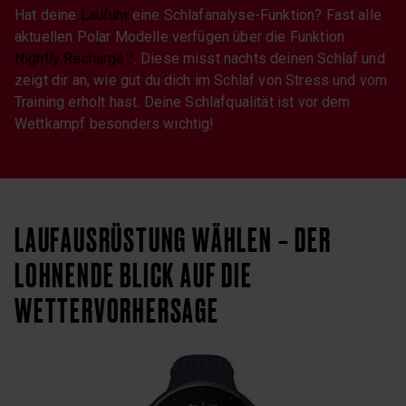
Hat deine
Laufuhr
eine Schlafanalyse-Funktion? Fast alle
aktuellen Polar Modelle verfügen über die Funktion
Nightly Recharge™
. Diese misst nachts deinen Schlaf und
zeigt dir an, wie gut du dich im Schlaf von Stress und vom
Training erholt hast. Deine Schlafqualität ist vor dem
Wettkampf besonders wichtig!
LAUFAUSRÜSTUNG WÄHLEN – DER
LOHNENDE BLICK AUF DIE
WETTERVORHERSAGE