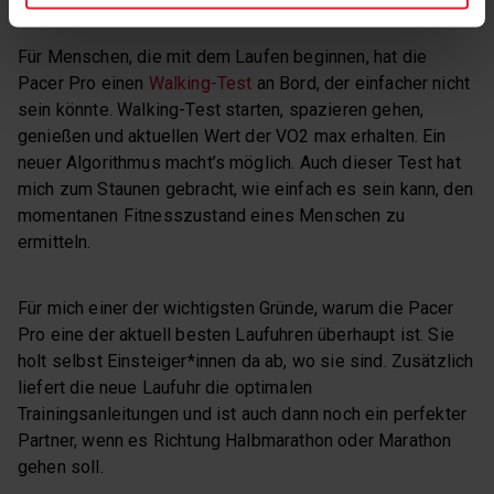
Für Menschen, die mit dem Laufen beginnen, hat die
Pacer Pro einen
Walking-Test
an Bord, der einfacher nicht
sein könnte. Walking-Test starten, spazieren gehen,
genießen und aktuellen Wert der VO2 max erhalten. Ein
neuer Algorithmus macht’s möglich. Auch dieser Test hat
mich zum Staunen gebracht, wie einfach es sein kann, den
momentanen Fitnesszustand eines Menschen zu
ermitteln.
Für mich einer der wichtigsten Gründe, warum die Pacer
Pro eine der aktuell besten Laufuhren überhaupt ist. Sie
holt selbst Einsteiger*innen da ab, wo sie sind. Zusätzlich
liefert die neue Laufuhr die optimalen
Trainingsanleitungen und ist auch dann noch ein perfekter
Partner, wenn es Richtung Halbmarathon oder Marathon
gehen soll.