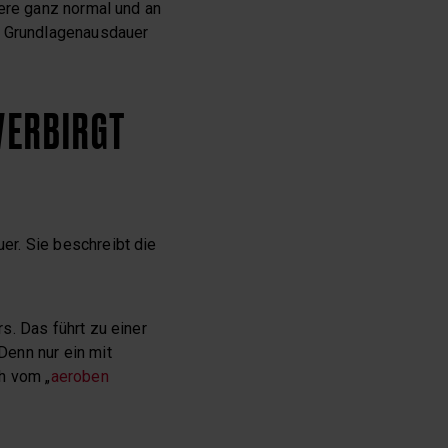
dere ganz normal und an
ie Grundlagenausdauer
VERBIRGT
er. Sie beschreibt die
s. Das führt zu einer
Denn nur ein mit
h vom „
aeroben