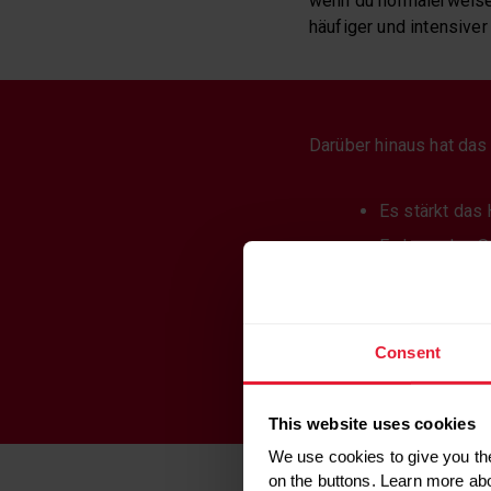
wenn du normalerweise 
häufiger und intensiver 
Darüber hinaus hat das
Es stärkt das
Es kann den S
Ein weiterer B
während des G
HIIT, aber daf
Consent
Es ist auch e
This website uses cookies
We use cookies to give you the
on the buttons. Learn more ab