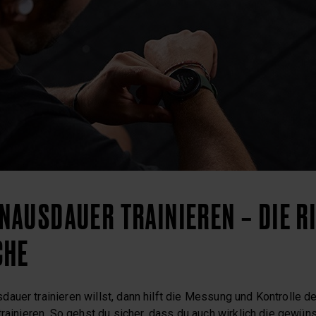
AUSDAUER TRAINIEREN – DIE R
CHE
auer trainieren willst, dann hilft die Messung und Kontrolle d
rainieren. So gehst du sicher, dass du auch wirklich die gewüns