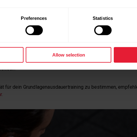
ONIERT GRUNDLAGENAUSDAUERTR
Preferences
Statistics
enausdauer trainieren möchtest, ist die Gestaltung deiner Einh
 geringer Intensität und verlängerst diese nach und nach.
r*in beginnst du mit 20-30 Minuten Workouts. Wenn diese Einhei
Allow selection
 kannst du sie schrittweise Woche für Woche verlängern. Dabe
istisch.
tät für dein Grundlagenausdauertraining zu bestimmen, empfehle
r
.