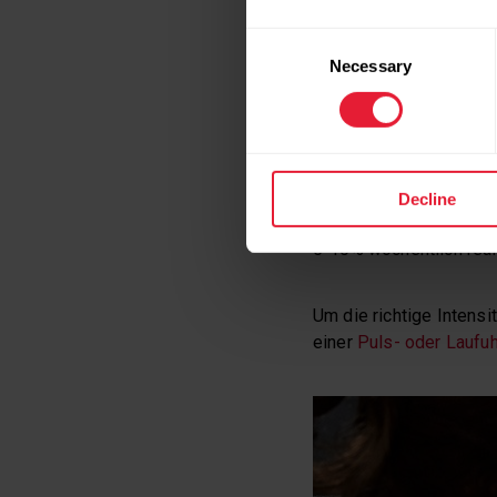
SO FUNKTI
Consent
Necessary
Selection
Wenn du deine Grundlag
setzt auf Einheiten mit
Als absolute*r Anfänge
Decline
mehr anstrengend sind,
5-10% wöchentlich real
Um die richtige Intensi
einer
Puls- oder Laufuh