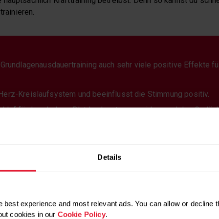
hauptsächlich Krafttraining betreibst. Denn so kannst du schne
trainieren.
 Grundlagenausdauertraining auch sehr viele positive Effekte fü
 Herz-Kreislaufsystem und beeinflusst die Stimmung positiv.
chlaf fördern, hohem Blutdruck entgegenwirken und das Gedäch
onus ist der Kalorienverbrauch bei relativ geringer Anstrengun
rundlagenausdauertrainings weniger Kalorien pro Minute als 
ür kannst du die Einheiten auch wesentlich länger gestalten und
Details
ine sehr schonende Trainingsform für Menschen mit geringer Erf
 best experience and most relevant ads. You can allow or decline t
out cookies in our
Cookie Policy
.