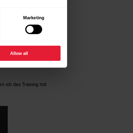
AINING
Marketing
eiten sehr simpel. Du
ten für dich nicht
Allow all
i sind Steigerungen von
n ich das Training mit