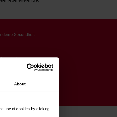
ller regenerieren und
r deine Gesundheit.
tnis stärken.
g. Zwar verbrennst du
beispielsweise beim
 bist weniger erschöpft.
About
ahrung im Sport.
he use of cookies by clicking