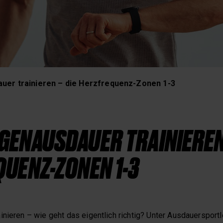
Schlaf und Erholung
uer trainieren – die Herzfrequenz-Zonen 1-3
ENAUSDAUER TRAINIEREN 
UENZ-ZONEN 1-3
nieren – wie geht das eigentlich richtig? Unter Ausdauersportl