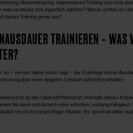
training, Maximaltraining, regeneratives Training und viele an
 was versteckt sich eigentlich dahinter? Warum sollten wir d
ht dieses Training genau aus?
NAUSDAUER TRAINIEREN – WAS 
TER?
r
ist – wie der Name schon sagt – die Grundlage deiner Ausdau
rleistung über einen längeren Zeitraum aufrechtzuerhalten.
verbesserst du den Sauerstofftransport innerhalb deines Körper
iner Muskeln und dadurch einer erhöhten Leistungsfähigkeit. 
Muskel ist ein leistungsfähiger Muskel. Wir sprechen dabei auc