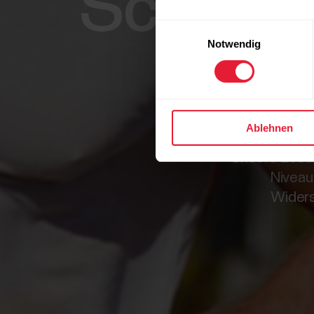
Schlüsse
Einwilligungsauswahl
Notwendig
Ablehnen
Unsere Lösun
Niveau 
Widers