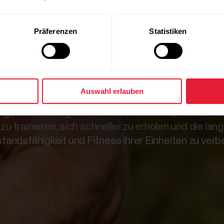
l zum Erfo
Präferenzen
Statistiken
Organisatio
Auswahl erlauben
gen helfen Organisationen und Teams, konstant 
zu trainieren, sich schneller zu erholen und die lang
tandsfähigkeit und Fitness ihrer Einheiten zu verb