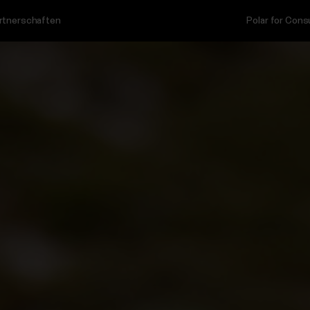
rtnerschaften
Polar for Con