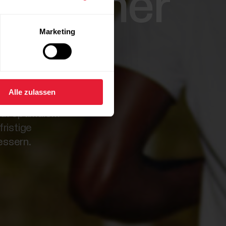
lg deiner
Marketing
n
Alle zulassen
auf optimalem
fristige
essern.