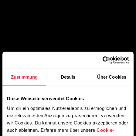
Integration in andere
Plattformen
Zustimmung
Details
Über Cookies
Deine Nutzer*innen können ihre Daten ganz einfach mit
Diese Webseite verwendet Cookies
den Fitness-Apps ihrer Wahl teilen.
Um dir ein optimales Nutzererlebnis zu ermöglichen und
die relevantesten Anzeigen zu präsentieren, verwenden
wir Cookies. Du kannst unsere Cookies akzeptieren oder
auch ablehnen. Erfahre mehr über unsere
Cookie-