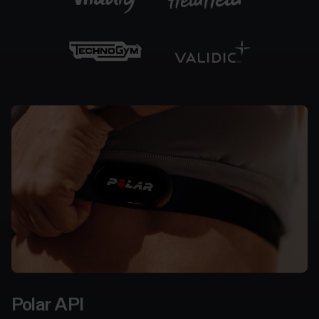
Für
Entwickler
Polar API