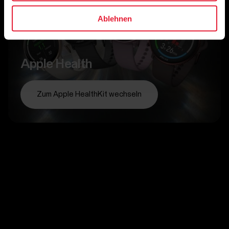
Ablehnen
Apple Health
Zum Apple HealthKit wechseln