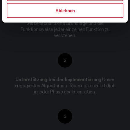
Ablehnen
Funktionsbeschreibungen
Umfassende
Dokumentationen helfen dir, die
wissenschaftliche Grundlage und die
Funktionsweise jeder einzelnen Funktion zu
verstehen.
2
Unterstützung bei der Implementierung
Unser
engagiertes Algorithmus-Team unterstützt dich
in jeder Phase der Integration.
3