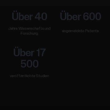
Für
Über 40
Über 600
Entwickler
Jahre Wissenschafts und
angemeldete Patente
Forschung
Über 17
500
veröffentlichte Studien