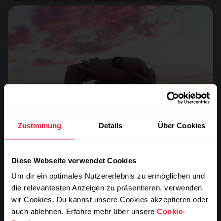
Wohlbefinden
Zustimmung
Details
Über Cookies
Hilf deinen Kund*innen, ihr Leben durch
ganzheitliches Wohlbefinden und Tagesroutinen ins
Gleichgewicht zu bringen.
Diese Webseite verwendet Cookies
Um dir ein optimales Nutzererlebnis zu ermöglichen und
die relevantesten Anzeigen zu präsentieren, verwenden
wir Cookies. Du kannst unsere Cookies akzeptieren oder
auch ablehnen. Erfahre mehr über unsere
Cookie-