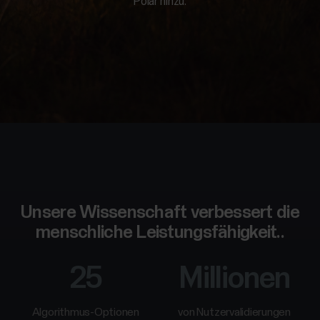
Polar hinzu.
Sportmannschaften
Kundenservice
Wellness
Für
Schulen
Activity
und
Bildungswesen
Sleep
Für
Fitnessstudios
und
Fitnesscenter
Unsere Wissenschaft verbessert die
Für
menschliche Leistungsfähigkeit..
Mitarbeitergesundheit
Für
25
Millionen
Behörden
und
Algorithmus-Optionen
von Nutzervalidierungen
Sicherheitskräfte