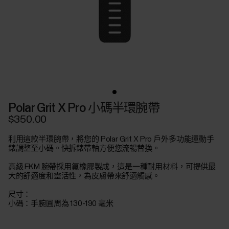
Polar Grit X Pro 小碼半環腕帶
$350.00
利用這款半環腕帶，將您的 Polar Grit X Pro 戶外多功能運動手
錶調整至小碼。快拆錶帶軸方便您流暢替換。
高級 FKM 腕帶採用氟橡膠製成，這是一種耐用材料，可提供最
大的舒適度和靈活性，為皮膚帶來舒適觸感。
尺寸：
小碼：手腕圓周為 130-190 毫米