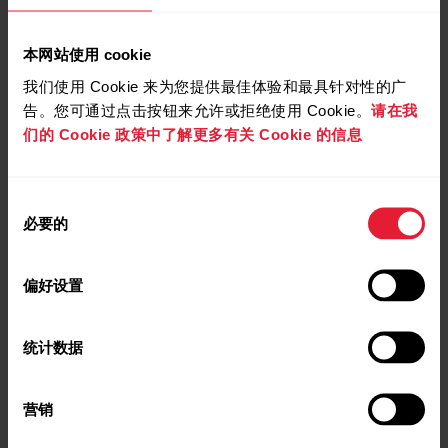
睡眠復原度
本网站使用 cookie
睡眠穩定性
我们使用 Cookie 来为您提供最佳体验和最具针对性的广
睡眠中斷次數
告。您可通过点击按钮来允许或拒绝使用 Cookie。
请在我
睡眠回復
们的 Cookie 政策中了解更多有关 Cookie 的信息
首選睡眠時間
機敏性分數
同
入睡之門
必要的
意
睡眠提升等級
选
睡眠階段
择
偏好设置
不放鬆睡眠
非不放鬆睡眠
统计数据
感知睡眠分數
訓練備註
营销
皮膚溫度