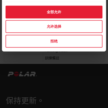
體能表現
訓練背景
有氧閾值
全部允许
無氧閾值
最大有氧速度
允许选择
最大有氧功率
FTP
拒绝
最大攝氧量
Running Index
訓練備註
保持更新。