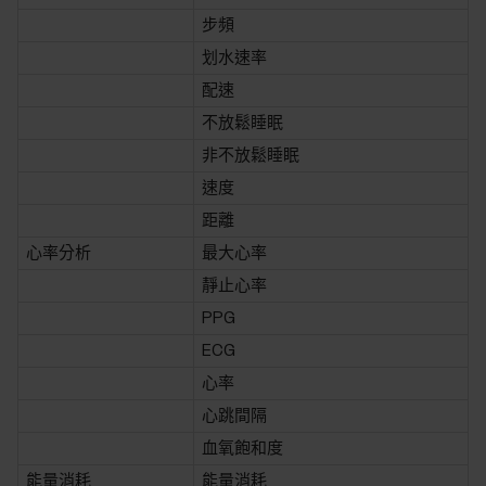
步頻
划水速率
配速
不放鬆睡眠
非不放鬆睡眠
速度
距離
心率分析
最大心率
靜止心率
PPG
ECG
心率
心跳間隔
血氧飽和度
能量消耗
能量消耗