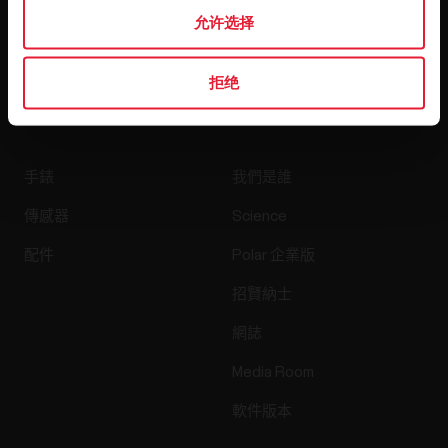
允许选择
按下訂閱即表示閣下同意接收來自 Polar 的電郵，並確認閣
下已閱讀我們的
私隱通知。
拒绝
產品
關於 Polar
手錶
我們是誰
傳感器
Science
配件
Polar 企業版
招賢納士
網誌
Media Room
軟件版本