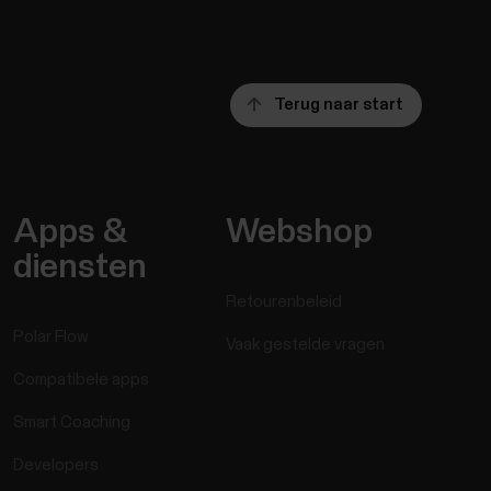
Terug naar start
Apps &
Webshop
diensten
Retourenbeleid
Polar Flow
Vaak gestelde vragen
Compatibele apps
Smart Coaching
Developers