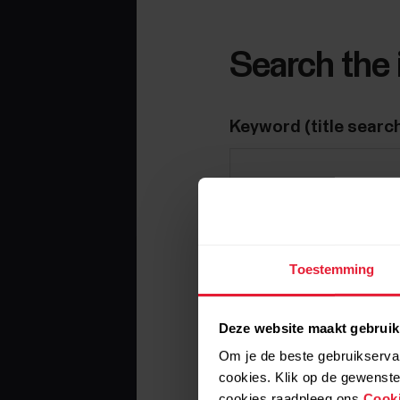
Search the 
Keyword (title searc
Year
Toestemming
Deze website maakt gebruik
Om je de beste gebruikservar
Category
cookies. Klik op de gewenste
cookies raadpleeg ons
Cooki