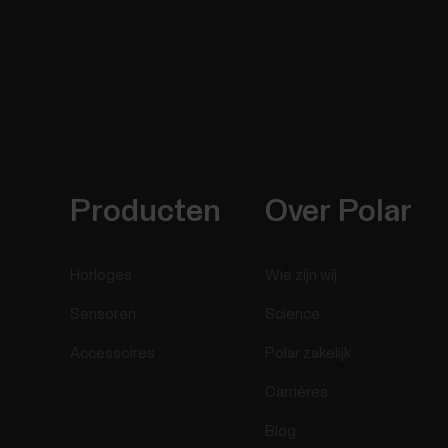
Producten
Over Polar
Horloges
Wie zijn wij
Sensoren
Science
Accessoires
Polar zakelijk
Carrières
Blog