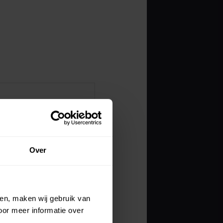
Over
ien, maken wij gebruik van
oor meer informatie over