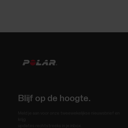
Blijf op de hoogte.
Meld je aan voor onze tweewekelijkse nieuwsbrief en
krijg
updates rechtstreeks in je inbox.