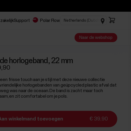
zakelijk
Support
Polar Flow
Naar de webshop
de horlogeband, 22 mm
9,90
een frisse touch aan je stijl met deze nieuwe collectie
uvriendelijke horlogebanden van geüpcycled plastic afval dat
weg was naar de oceaan. De band is zacht maar toch
aam, en zit comfortabel om je pols.
Aan winkelmand toevoegen
€ 39,90