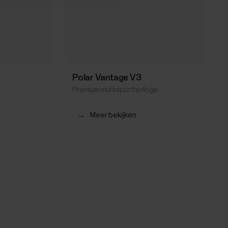
Polar Vantage V3
Premium multisporthorloge
→
Meer bekijken