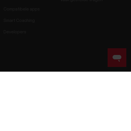
Compatibele apps
Smart Coaching
Developers
Wettelijk verplichte informatie
Toegankelijkheidsverklaring