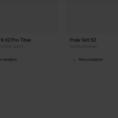
rit X2 Pro Titan
Polar Grit X2
outdoor watch
Outdoorhorloge
r bekijken
→
Meer bekijken