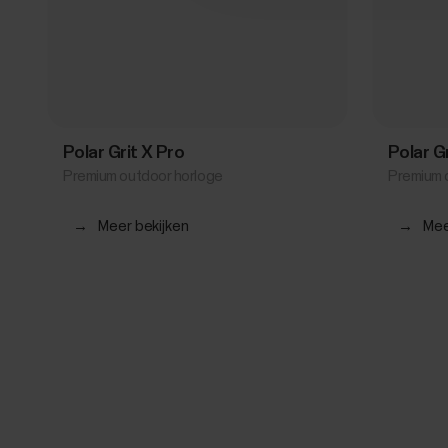
Polar Grit X Pro
Polar G
Premium outdoor horloge
Premium 
→
Meer bekijken
→
Mee