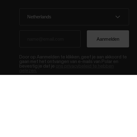
Door op Aanmelden te klikken, geef je aan akkoord te
gaan met het ontvangen van e-mails van Polar en
bevestig je dat je
ons privacybeleid te hebben
gelezen.
© Polar El