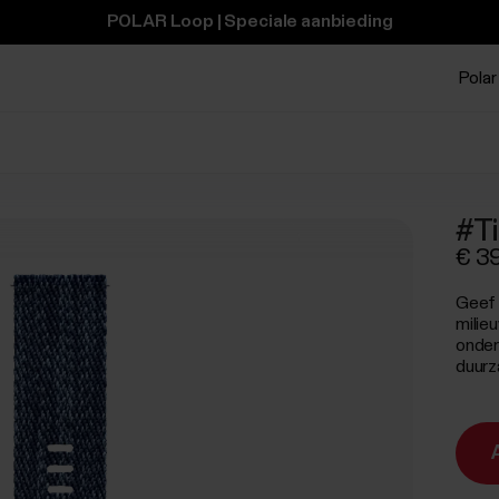
POLAR Loop | Speciale aanbieding
Polar 
#Ti
€ 3
Geef 
milie
onder
duurz