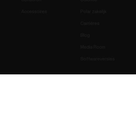
Accessoires
Polar zakelijk
Carrières
Blog
Media Room
Softwareversies
Success! ##
ectro 2026 . All Rights Reserved.
Garantie