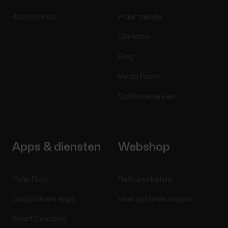
Accessoires
Polar zakelijk
Carrières
Blog
Media Room
Softwareversies
Apps & diensten
Webshop
Polar Flow
Retourenbeleid
Compatibele apps
Vaak gestelde vragen
Smart Coaching