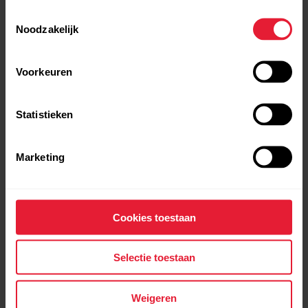
Toestemmingsselectie
Noodzakelijk
Voorkeuren
Statistieken
T31 gecodeerde™ borstband
Marketing
Hartslagsensor
→
Meer bekijken
Cookies toestaan
Selectie toestaan
Weigeren