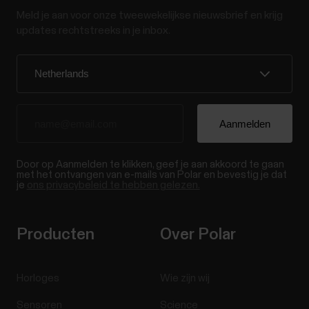
Meld je aan voor onze tweewekelijkse nieuwsbrief en krijg
updates rechtstreeks in je inbox.
Door op Aanmelden te klikken, geef je aan akkoord te gaan
met het ontvangen van e-mails van Polar en bevestig je dat
je
ons privacybeleid te hebben gelezen.
Producten
Over Polar
Horloges
Wie zijn wij
Sensoren
Science