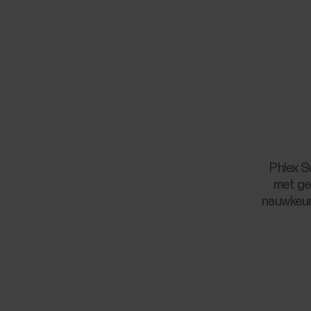
Phlex S
met ge
nauwkeur