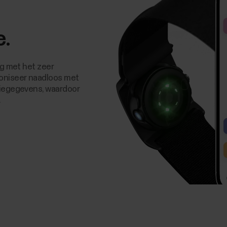
e.
ag met het zeer
oniseer naadloos met
tiegegevens, waardoor
.