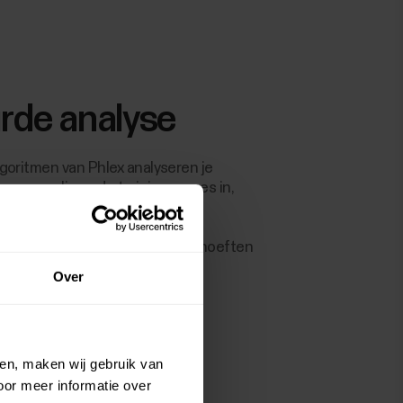
rde analyse
goritmen van Phlex analyseren je
gepersonaliseerde trainingszones in,
k uit elke sessie kunt halen.
ek en zoek je grenzen op met
ichten die precies bij jouw behoeften
Over
ien, maken wij gebruik van
oor meer informatie over