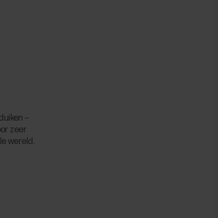
duiken –
or zeer
e wereld.