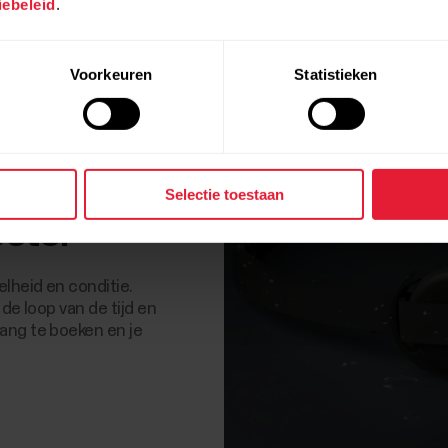
ebeleid
.
Voorkeuren
Statistieken
Selectie toestaan
beter
elheid en conditie.
 de loop van de tijd en
ang te boeken en je