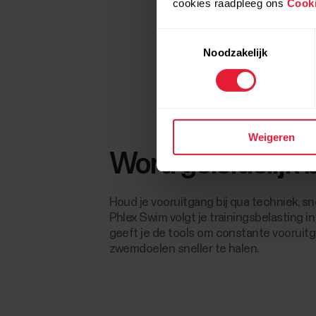
cookies raadpleeg ons
Cooki
Toestemmingsselectie
Noodzakelijk
Weigeren
Word geleidelijk 
Houd je vooruitgang bij qua techniek, sn
Phlex Swim volgt je trainingsbelasting in
geeft je de tools om constante vooruitg
zwemdoelen sneller te halen.