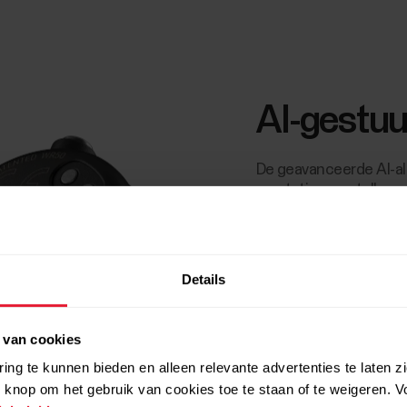
AI-gestuu
De geavanceerde AI-al
prestaties en stellen 
zodat je zoveel mogelij
Optimaliseer je techni
gegevensgestuurde inz
passen.
Details
 van cookies
ing te kunnen bieden en alleen relevante advertenties te laten z
 knop om het gebruik van cookies toe te staan of te weigeren. V