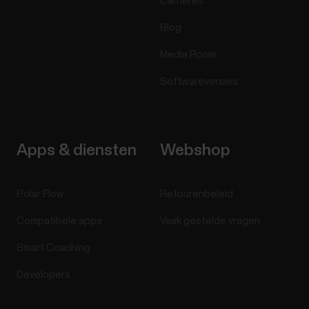
Carrières
Blog
Media Room
Softwareversies
Apps & diensten
Webshop
Polar Flow
Retourenbeleid
Compatibele apps
Vaak gestelde vragen
Smart Coaching
Developers