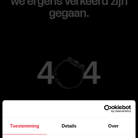
we ergens verkeerd zijn
gegaan.
Ga naar de hoofdpagina
Toestemming
Details
Over