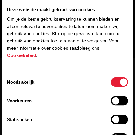
Deze website maakt gebruik van cookies
Om je de beste gebruikservaring te kunnen bieden en
alleen relevante advertenties te laten zien, maken wij
gebruik van cookies. Klik op de gewenste knop om het
gebruik van cookies toe te staan of te weigeren. Voor
meer informatie over cookies raadpleeg ons
Cookiebeleid
.
Toestemmingsselectie
Noodzakelijk
Voorkeuren
Blijf op de hoogte.
Statistieken
Meld je aan voor onze tweewekelijkse nieuwsbrief en krijg
updates rechtstreeks in je inbox.