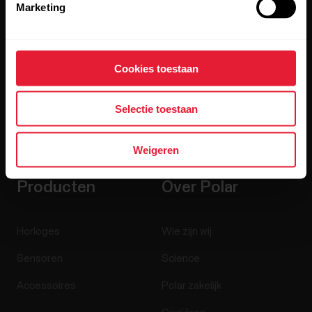
Marketing
Cookies toestaan
Selectie toestaan
Door op Aanmelden te klikken, geef je aan akkoord te gaan
met het ontvangen van e-mails van Polar en bevestig je dat
je
ons privacybeleid te hebben gelezen.
Weigeren
Producten
Over Polar
Horloges
Wie zijn wij
Sensoren
Science
Accessoires
Polar zakelijk