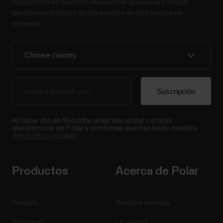
Regístrate en nuestra newsletter quincenal y recibe
las últimas noticias directamente en tu bandeja de
entrada.
Al hacer clic en Suscribir, aceptas recibir correos
electrónicos de Polar y confirmas que has leído nuestro
Aviso de privacidad.
Productos
Acerca de Polar
Relojes
Nuestra esencia
Sensores
La ciencia