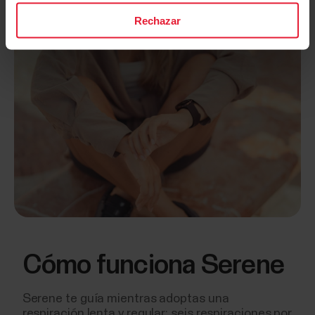
Rechazar
Cómo funciona Serene
Serene te guía mientras adoptas una
respiración lenta y regular: seis respiraciones por