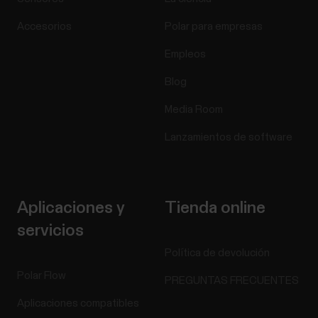
Accesorios
Polar para empresas
Empleos
Blog
Media Room
Lanzamientos de software
Aplicaciones y
Tienda online
servicios
Política de devolución
Polar Flow
PREGUNTAS FRECUENTES
Aplicaciones compatibles