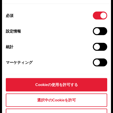
同
必須
意
ニュースレターをご登
の
選
設定情報
録いただいた方には、
択
Polarのビジネス向け最
統計
新ニュースをお届けし
ています。
マーケティング
Cookieの使用を許可する
国
選択中のCookieを許可
Eメールアドレス