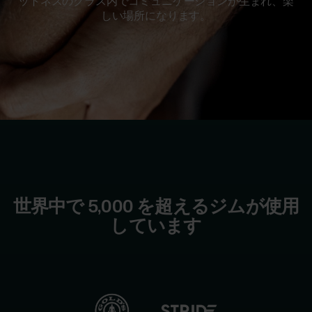
プ
ットネスのクラス内でコミュニケーションが生まれ、楽
向
ル
360
ー
しい場所になります。
け
ト
ト
レ
ラ
Algorithms
ー
イ
ナ
ナ
セ
ー
ー
ン
Performance
&
ス
シ
コ
供
ッ
Training
ー
与
チ
プ
向
Recovery
研
け
導
究
世界中で 5,000 を超えるジムが使用
Wellness
入
グ
しています
事
ル
科
Activity
学
例
ー
&
Sleep
医
プ
療