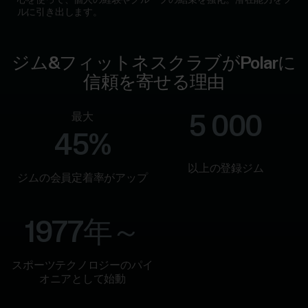
関
ルに引き出します。
&
警
察
ジム&フィットネスクラブがPolarに
機
関
信頼を寄せる理由
向
け
最大
5 000
45%
開
発
以上の登録ジム
者
ジムの会員定着率がアップ
向
け
1977年～
スポーツテクノロジーのパイ
オニアとして始動