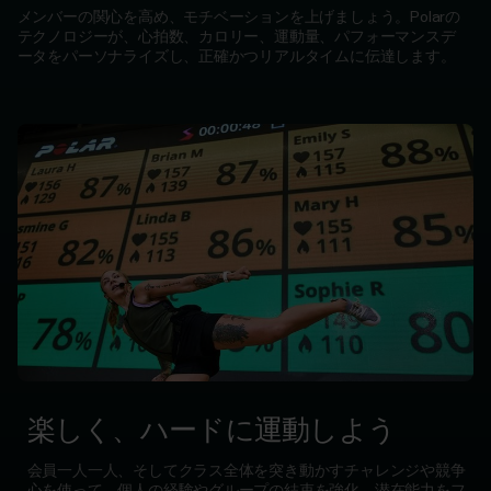
ト
メンバーの関心を高め、モチベーションを上げましょう。Polarの
ネ
テクノロジーが、心拍数、カロリー、運動量、パフォーマンスデ
ータをパーソナライズし、正確かつリアルタイムに伝達します。
ス
ク
ラ
ブ
向
け
健
康
経
営
向
け
政
楽しく、ハードに運動しよう
府
機
会員一人一人、そしてクラス全体を突き動かすチャレンジや競争
心を使って、個人の経験やグループの結束を強化。潜在能力をフ