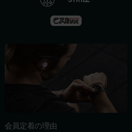
向
研
究
け
消
向
費
け
者
ス
向
ポ
け
ー
Polar
ツ
お
チ
問
ー
い
ム
合
向
わ
け
せ‎
ジ
サ
ム
ポ
＆
ー
フ
ト
ィ
会員定着の理由
ッ