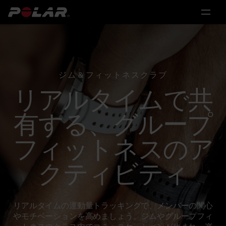
メ
メ
メ
メ
イ
イ
イ
イ
製
ン
ン
ン
ン
メ
メ
メ
メ
品
ニ
ニ
ニ
ニ
ュ
ュ
ュ
ュ
ジム＆フィットネスクラブ
ー
ー
ー
ー
ソ
リアルタイムで共
ハ
個
研
パ
リ
有する、グループ
ー
人
究
ー
ュ
ド
向
ト
ー
フィットネスのア
科
シ
ウ
け
ナ
学
クティビティ
ョ
ェ
ー
&
医
パ
ン
ア
シ
療
ー
リアルタイムの運動量トラッキングで、メンバーの関心
ッ
研
ソ
やモチベーションを高めましょう。ジムやグループフィ
究
パ
ナ
Polar