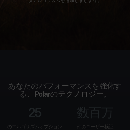
プ
タアルゴリズムを追加しましょう。
向
ル
360
ー
け
ト
ト
レ
ラ
Algorithms
ー
イ
ナ
ナ
セ
ー
ー
ン
Performance
&
ス
シ
コ
供
ッ
Training
ー
与
チ
プ
向
Recovery
研
け
導
究
あなたのパフォーマンスを強化す
Wellness
入
グ
る、Polarのテクノロジー。
事
ル
科
Activity
学
例
25
数百万
ー
&
Sleep
医
プ
療
のアルゴリズムオプション
件のユーザー検証