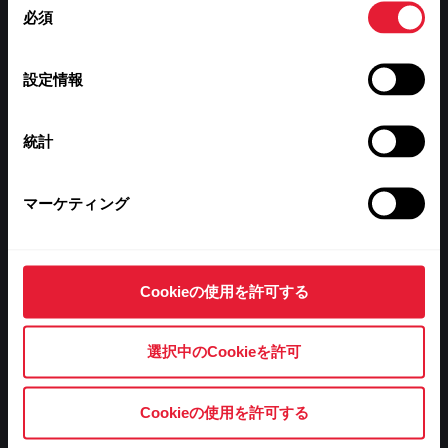
目標に向かって進む
必須
意
あなたの一歩一歩を
の
選
設定情報
サポートします
択
統計
最初から最後まで、プロセス全体にわたってPolarチ
ームがサポートします。
マーケティング
Cookieの使用を許可する
選択中のCookieを許可
1
Cookieの使用を許可する