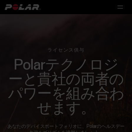
メ
メ
メ
メ
イ
イ
イ
イ
製
ン
ン
ン
ン
メ
メ
メ
メ
品
ニ
ニ
ニ
ニ
ュ
ュ
ュ
ュ
ー
ー
ー
ー
ライセンス供与
ソ
Polarテクノロジ
ハ
個
研
パ
リ
ー
人
究
ー
ュ
ーと貴社の両者の
ド
向
ト
ー
パワーを組み合わ
科
シ
ウ
け
ナ
学
ョ
ェ
ー
&
せます。
医
パ
ン
ア
シ
療
ー
ッ
研
ソ
あなたのデバイスポートフォリオに、Polarのヘルスデー
究
パ
ナ
Polar