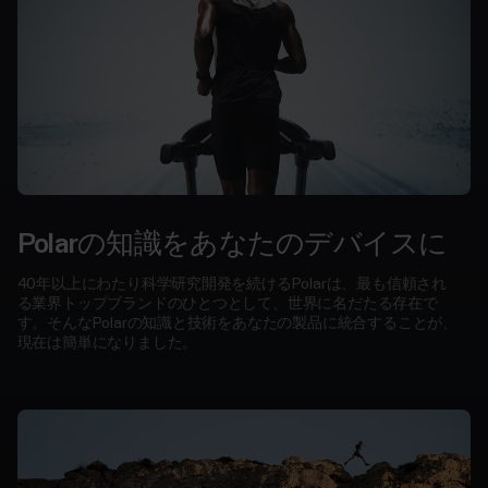
ト
ネ
ス
ク
ラ
ブ
向
け
健
Polarの知識をあなたのデバイスに
康
経
40年以上にわたり科学研究開発を続けるPolarは、最も信頼され
る業界トップブランドのひとつとして、世界に名だたる存在で
営
す。そんなPolarの知識と技術をあなたの製品に統合することが、
向
現在は簡単になりました。
け
政
府
機