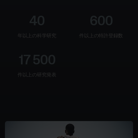
向
研
究
け
消
向
費
40
600
け
者
ス
向
年以上の科学研究
件以上の特許登録数
ポ
け
ー
Polar
ツ
お
17 500
チ
問
ー
い
ム
件以上の研究発表
合
向
わ
け
せ‎
ジ
サ
ム
ポ
＆
ー
フ
ト
ィ
ッ