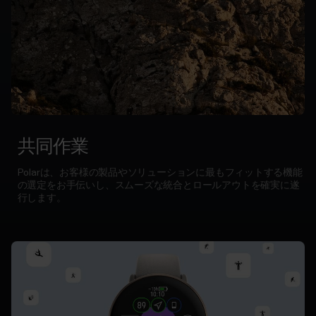
関
&
警
察
機
関
向
け
共同作業
開
発
Polarは、お客様の製品やソリューションに最もフィットする機能
者
の選定をお手伝いし、スムーズな統合とロールアウトを確実に遂
向
行します。
け