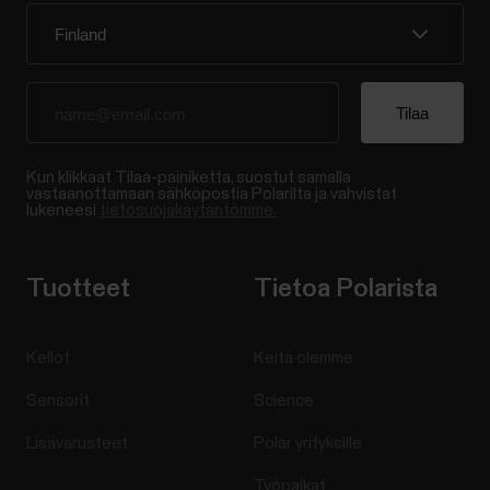
Kun klikkaat Tilaa-painiketta, suostut samalla
vastaanottamaan sähköpostia Polarilta ja vahvistat
lukeneesi
tietosuojakäytäntömme.
Tuotteet
Tietoa Polarista
Kellot
Keitä olemme
Sensorit
Science
Lisävarusteet
Polar yrityksille
Työpaikat