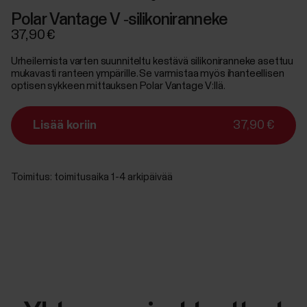
Polar Vantage V ‑silikoniranneke
37,90 €
Urheilemista varten suunniteltu kestävä silikoniranneke asettuu
mukavasti ranteen ympärille. Se varmistaa myös ihanteellisen
optisen sykkeen mittauksen Polar Vantage V:llä.
Lisää koriin
37,90 €
Toimitus:
toimitusaika 1-4 arkipäivää