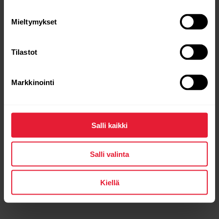
Mieltymykset
Tilastot
Polar Vantage V
Markkinointi
Pro multisport watch
→
Lue lisää
Salli kaikki
Salli valinta
Kiellä