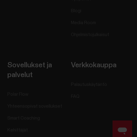
Blogi
Media Room
Ohjelmistojulkaisut
Sovellukset ja
Verkkokauppa
palvelut
Palautuskäytäntö
Polar Flow
FAQ
Yhteensopivat sovellukset
Smart Coaching
Kehittäjät