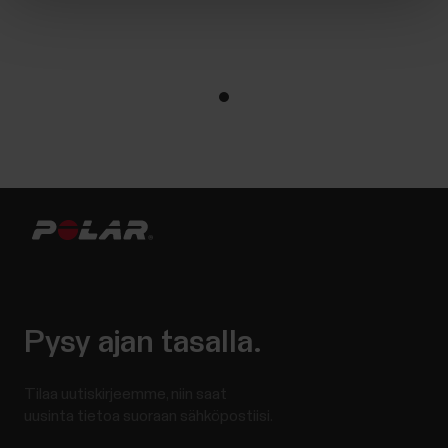
Pysy ajan tasalla.
Tilaa uutiskirjeemme, niin saat
uusinta tietoa suoraan sähköpostiisi.