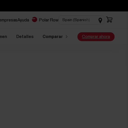
 empresas
Ayuda
Polar Flow
men
Detalles
Comparar
Comprar ahora