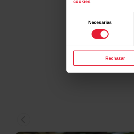
cookies
.
Si buscas
Selección
diseñad
Necesarias
de
forma
consentimiento
Rechazar