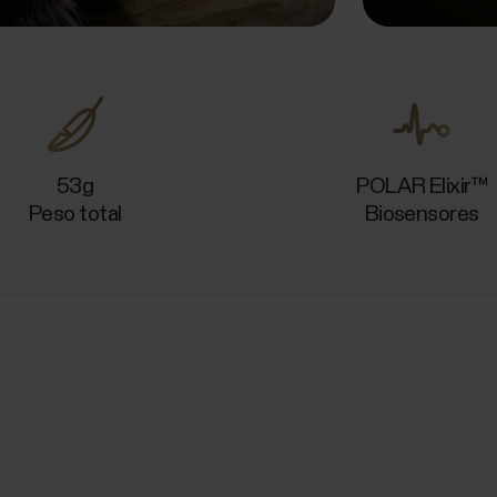
53g
POLAR Elixir™
Peso total
Biosensores