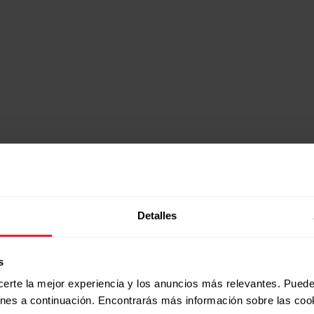
¡Hola!
 amas el deporte
Detalles
s
3 te va a enam
certe la mejor experiencia y los anuncios más relevantes. Puede
ones a continuación. Encontrarás más información sobre las coo