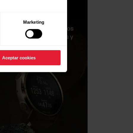
aderos
Marketing
 aumentar la vida útil de los
ndo materiales duraderos y
, así como ofrecer con un
técnico ampliado.
Aceptar cookies