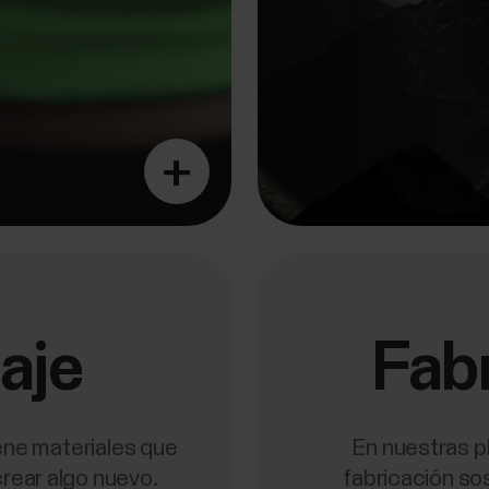
+
aje
Fab
ene materiales que
En nuestras p
crear algo nuevo.
fabricación sos