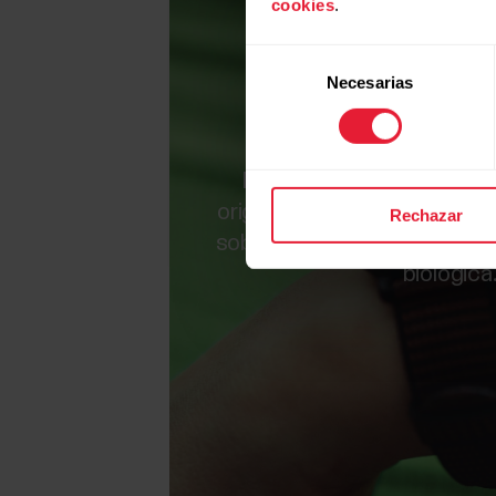
orig
cookies
.
Selección
respon
Necesarias
de
consentimiento
Nos comprometemos a uti
origen responsable e inves
Rechazar
sobre el uso de materiales r
biológica