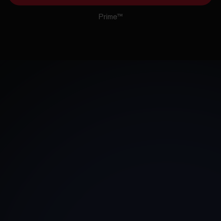
Tecnología OHR Precision Prime™
Descubre lo duro que
trabaja tu cuerpo.
Nuestra tecnología de registro de la frecuencia cardíaca
es famosa por ser la más fiable y precisa del mercado.
¿Quieres saber a qué intensidad entrenas realmente?
Escucha tu corazón.
Más información sobre la tecnología OHR Precision
Prime™