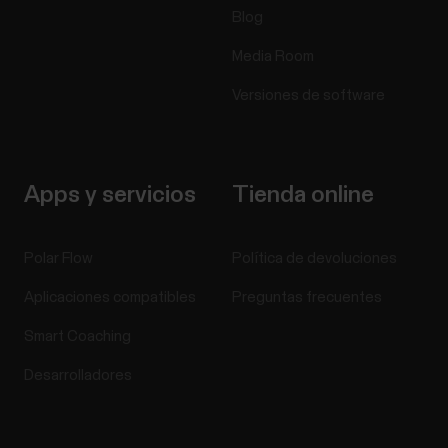
Blog
Media Room
Versiones de software
Apps y servicios
Tienda online
Polar Flow
Política de devoluciones
Aplicaciones compatibles
Preguntas frecuentes
Smart Coaching
Desarrolladores