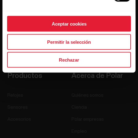
Aceptar cookies
Permitir la selección
Al hacer clic en Suscribir, aceptas recibir correos
electrónicos de Polar y confirmas que has leído nuestro
Aviso de privacidad.
Rechazar
Productos
Acerca de Polar
Relojes
Quiénes somos
Sensores
Ciencia
Accesorios
Polar empresas
Empleo