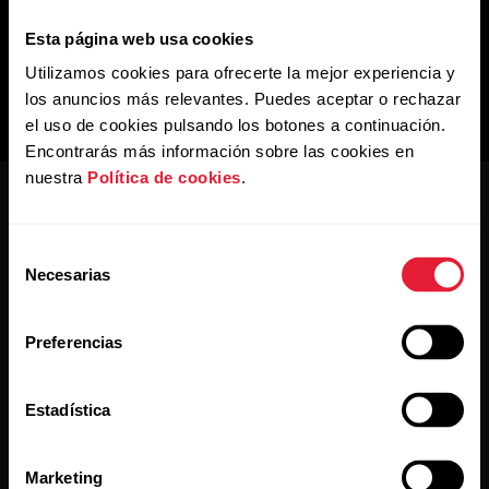
Esta página web usa cookies
Utilizamos cookies para ofrecerte la mejor experiencia y
los anuncios más relevantes. Puedes aceptar o rechazar
el uso de cookies pulsando los botones a continuación.
Encontrarás más información sobre las cookies en
nuestra
Política de cookies
.
Selección
Necesarias
de
consentimiento
Mantente al día.
Preferencias
Suscríbete a nuestra newsletter y recibe
Estadística
las últimas noticias directamente en tu bandeja de
entrada.
Marketing