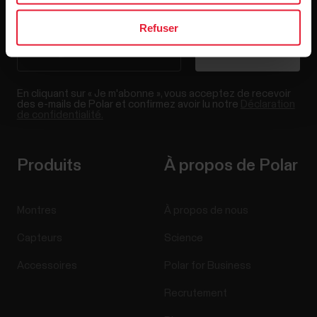
Refuser
En cliquant sur « Je m'abonne », vous acceptez de recevoir
des e-mails de Polar et confirmez avoir lu notre
Déclaration
de confidentialité.
Produits
À propos de Polar
Montres
À propos de nous
Capteurs
Science
Accessoires
Polar for Business
Recrutement