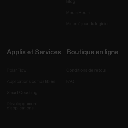
Blog
Media Room
Mises à jour du logiciel
Applis et Services
Boutique en ligne
Polar Flow
Conditions de retour
Applications compatibles
FAQ
Smart Coaching
Développement
d'applications