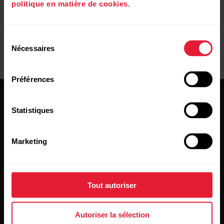
politique en matière de cookies
.
Sélection
Nécessaires
du
consentement
Préférences
Statistiques
Marketing
Restez au courant !
Inscrivez-vous à notre newsletter bimensuelle pour
Tout autoriser
recevoir nos actualités directement dans votre boîte mail.
Autoriser la sélection