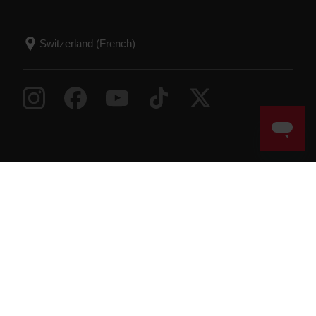
Success! ##
© Polar Electro 2026 . All Rights Reserved.
Garantie
Informations réglementaires
Déclaration
d’accessibilité
Conditions d'utilisation
Cookies