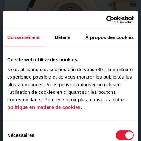
Pratiquement imperceptible
Consentement
Détails
À propos des cookies
Aussi légère
que 40 g de
Ce site web utilise des cookies.
plumes.
Nous utilisons des cookies afin de vous offrir la meilleure
expérience possible et de vous montrer les publicités les
plus appropriées. Vous pouvez autoriser ou refuser
l'utilisation de cookies en cliquant sur les boutons
correspondants. Pour en savoir plus, consultez notre
politique en matière de cookies
.
Sélection
Nécessaires
du
Design fin, extra-plat pour un confort maximal et sans